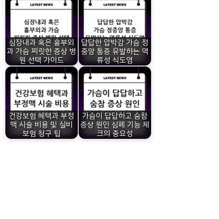
심장내과 혹은 흉부외
답답한 압박감 가슴 정
과 가슴 찌릿한 증상 병
중앙 통증 유발하는 역
원 선택 가이드
류성 식도염
건강보험 혜택과 부정
가슴이 답답하고 숨참
맥 시술 비용 및 실비
증상 원인 심폐 기능 체
보험 청구 팁
크의 중요성