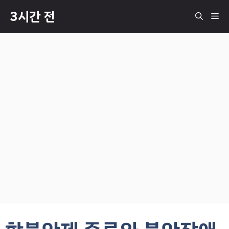
컨
3시간 전
메
텐
츠
로
뉴
건
너
뛰
기