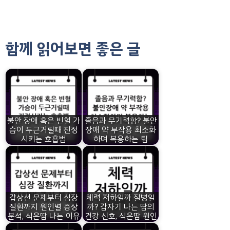
함께 읽어보면 좋은 글
불안 장애 혹은 빈혈 가
졸음과 무기력함? 불안
슴이 두근거릴때 진정
장애 약 부작용 최소화
시키는 호흡법
하며 복용하는 팁
갑상선 문제부터 심장
체력 저하일까 질병일
질환까지 원인별 증상
까? 갑자기 나는 땀의
분석, 식은땀 나는 이유
건강 신호, 식은땀 원인