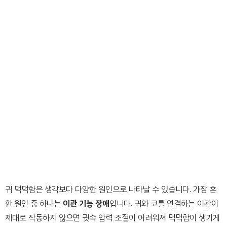
귀 먹먹함은 생각보다 다양한 원인으로 나타날 수 있습니다. 가장 흔
한 원인 중 하나는
이관 기능 장애
입니다. 귀와 코를 연결하는 이관이
제대로 작동하지 않으면 귓속 압력 조절이 어려워져 먹먹함이 생기게