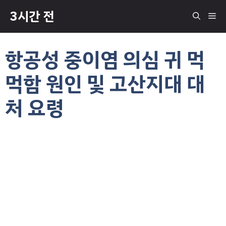
컨
3시간 전
메
텐
츠
로
뉴
항공성 중이염 의심 귀 먹
건
너
먹함 원인 및 고산지대 대
뛰
기
처 요령