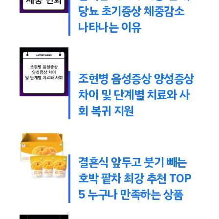
당뇨 초기증상 체중감소
나타나는 이유
조현병 음성증상 양성증상
차이 및 단계별 치료와 사
회 복귀 지원
결혼식 앞두고 붓기 빼는
호박 팥차 최강 추천 TOP
5 누구나 만족하는 상품