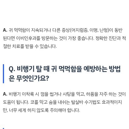
A.
귀 먹먹함이 지속되거나 다른 증상(어지럼증, 이명, 난청)이 동반
된다면 이비인후과를 방문하는 것이 가장 좋습니다. 정확한 진단과 적
절한 치료를 받을 수 있습니다.
Q. 비행기 탈 때 귀 먹먹함을 예방하는 방법
은 무엇인가요?
A.
비행기 이착륙 시 껌을 씹거나 사탕을 먹고, 하품을 자주 하는 것이
도움이 됩니다. 코를 막고 숨을 내쉬는 발살바 수기법도 효과적이지
만, 너무 세게 하지 않도록 주의해야 합니다.