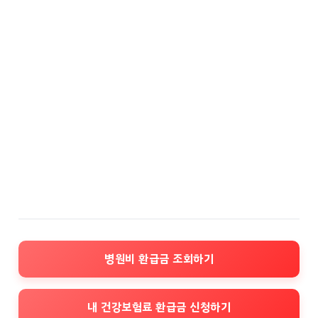
병원비 환급금 조회하기
내 건강보험료 환급금 신청하기