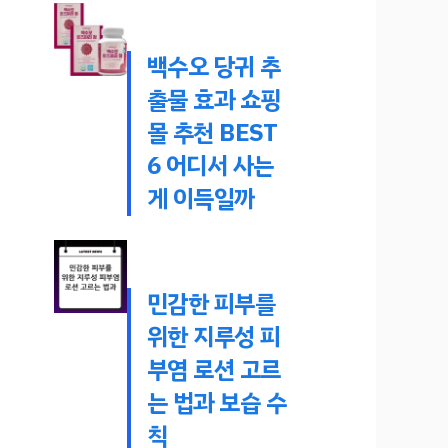
백수오 당귀 추
출물 효과 쇼핑
몰 추천 BEST
6 어디서 사는
게 이득일까
민감한 피부를
위한 지루성 피
부염 로션 고르
는 법과 보습 수
칙