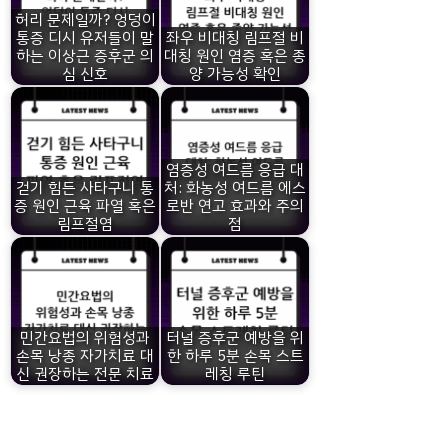
허리 문제일까? 엉덩이
통증 디시 유저들이 말
좌우 비대칭 림프절 비
하는 이상근 증후군 의
대칭 원인 염증 혹은 종
심 신호
양 가능성 확인
염증성 여드름 응급 대
걷기 힘든 사타구니 통
처: 화농성 여드름 에스
증 원인 근육 파열 혹은
로반 연고 효과와 주의
림프절염
점
민간요법의 위험성과
터널 증후군 예방을 위
손목 낭종 자가치료 대
한 하루 5분 손목 스트
신 권장하는 전문 치료
레칭 루틴