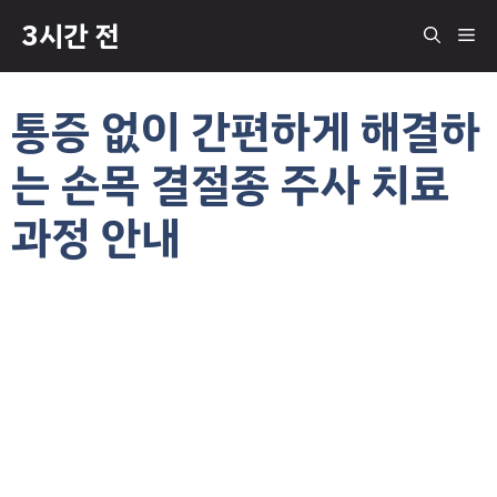
컨
3시간 전
메
텐
츠
로
뉴
통증 없이 간편하게 해결하
건
너
는 손목 결절종 주사 치료
뛰
기
과정 안내