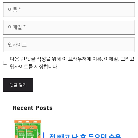
이
름
이
메
일
웹
사
이
다음 번 댓글 작성을 위해 이 브라우저에 이름, 이메일, 그리고
트
웹사이트를 저장합니다.
Recent Posts
점 빼고 난 후 듀오덤 습윤