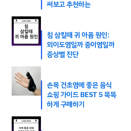
써보고 추천하는
침 삼킬때 귀 아픔 원인:
외이도염일까 중이염일까
증상별 진단
손목 건초염에 좋은 음식
쇼핑 가이드 BEST 5 똑똑
하게 구매하기