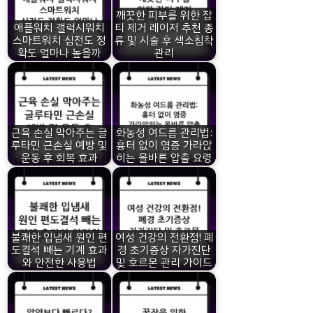
깨끗한 피부를 위한 잡
애플워치 갤럭시워치
티 제거 레이저 추천 종
스마트워치 심전도 정
류 및 시술 후 색소침착
확도 얼마나 높을까
관리
근육 손실 막아주는 글
화농성 여드름 관리법:
루타민 근손실 예방 및
흉터 없이 염증 가라앉
운동 후 회복 효과
히는 올바른 압출 요령
불쾌한 입냄새 원인 편
여성 건강의 전환점! 폐
도결석 빼는 기계 효과
경 초기증상 자가진단
와 안전한 사용법
및 호르몬 관리 가이드