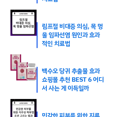
림프절 비대증 의심, 목 멍
울 임파선염 원인과 효과
적인 치료법
백수오 당귀 추출물 효과
쇼핑몰 추천 BEST 6 어디
서 사는 게 이득일까
민감한 피부를 위한 지루