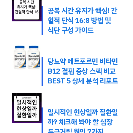
공복 시간 유지가 핵심! 간
헐적 단식 16:8 방법 및
식단 구성 가이드
당뇨약 메트포르민 비타민
B12 결핍 증상 스펙 비교
BEST 5 상세 분석 리포트
일시적인 현상일까 질환일
까? 체크해 봐야 할 심장
두근거림 원인 7가지