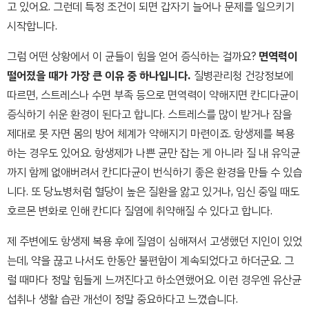
고 있어요. 그런데 특정 조건이 되면 갑자기 늘어나 문제를 일으키기
시작합니다.
그럼 어떤 상황에서 이 균들이 힘을 얻어 증식하는 걸까요?
면역력이
떨어졌을 때가 가장 큰 이유 중 하나입니다.
질병관리청 건강정보에
따르면, 스트레스나 수면 부족 등으로 면역력이 약해지면 칸디다균이
증식하기 쉬운 환경이 된다고 합니다. 스트레스를 많이 받거나 잠을
제대로 못 자면 몸의 방어 체계가 약해지기 마련이죠. 항생제를 복용
하는 경우도 있어요. 항생제가 나쁜 균만 잡는 게 아니라 질 내 유익균
까지 함께 없애버려서 칸디다균이 번식하기 좋은 환경을 만들 수 있습
니다. 또 당뇨병처럼 혈당이 높은 질환을 앓고 있거나, 임신 중일 때도
호르몬 변화로 인해 칸디다 질염에 취약해질 수 있다고 합니다.
제 주변에도 항생제 복용 후에 질염이 심해져서 고생했던 지인이 있었
는데, 약을 끊고 나서도 한동안 불편함이 계속되었다고 하더군요. 그
럴 때마다 정말 힘들게 느껴진다고 하소연했어요. 이런 경우엔 유산균
섭취나 생활 습관 개선이 정말 중요하다고 느꼈습니다.