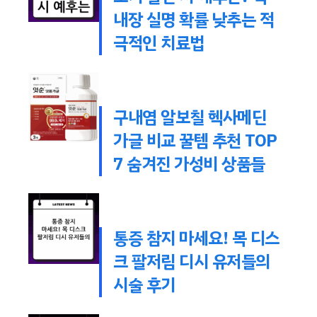
내장 실명 확률 낮추는 적
극적인 치료법
구내염 알보칠 헥사메딘
가글 비교 꿀템 추천 TOP
7 숨겨진 가성비 상품들
통증 참지 마세요! 목 디스
크 팔저림 디시 유저들의
시술 후기