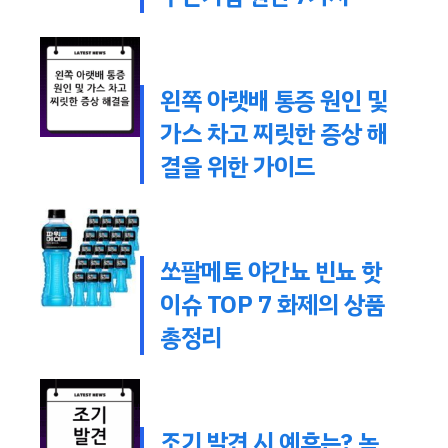
왼쪽 아랫배 통증 원인 및
가스 차고 찌릿한 증상 해
결을 위한 가이드
쏘팔메토 야간뇨 빈뇨 핫
이슈 TOP 7 화제의 상품
총정리
조기 발견 시 예후는? 녹