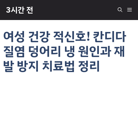
컨
3시간 전
메
텐
츠
로
뉴
여성 건강 적신호! 칸디다
건
너
질염 덩어리 냉 원인과 재
뛰
기
발 방지 치료법 정리