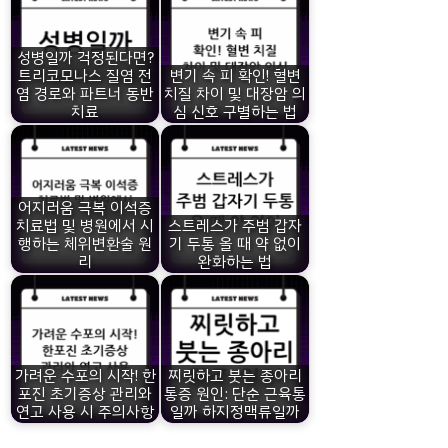
성병일까 걱정된다면?
트리코모나스 질염 전
변기 속 피 확인! 혈변
염 경로와 파트너 동반
치질 차이 및 대장암 의
치료
심 신호 구별하는 법
어지러움 극복 이석증
치료법 및 병원에서 시
스트레스가 주범 갑자
행하는 체위변환술 원
기 두통 올 때 약 없이
리
완화하는 법
가려운 수포의 시작! 한
찌릿하고 붓는 종아리
포진 초기증상 관리와
통증 원인: 단순 근육통
연고 사용 시 주의사항
일까 하지정맥류일까