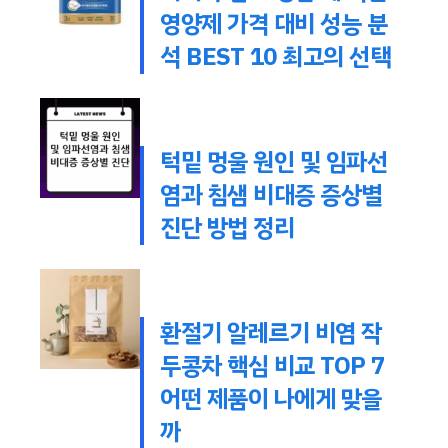
영양제 가격 대비 성능 분
석 BEST 10 최고의 선택
턱밑 멍울 원인 및 임파선
염과 침샘 비대증 증상별
진단 방법 정리
환절기 알레르기 비염 작
두콩차 핵심 비교 TOP 7
어떤 제품이 나에게 맞을
까