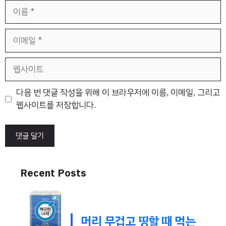
이
름
이
메
일
웹
사
이
다음 번 댓글 작성을 위해 이 브라우저에 이름, 이메일, 그리고
트
웹사이트를 저장합니다.
Recent Posts
머리 무겁고 띵할 때 먹는