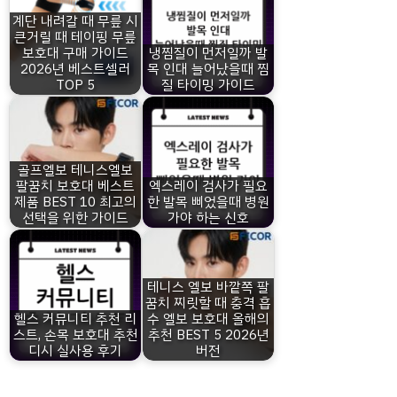
계단 내려갈 때 무릎 시
큰거릴 때 테이핑 무릎
보호대 구매 가이드
냉찜질이 먼저일까 발
2026년 베스트셀러
목 인대 늘어났을때 찜
TOP 5
질 타이밍 가이드
골프엘보 테니스엘보
팔꿈치 보호대 베스트
엑스레이 검사가 필요
제품 BEST 10 최고의
한 발목 삐었을때 병원
선택을 위한 가이드
가야 하는 신호
테니스 엘보 바깥쪽 팔
꿈치 찌릿할 때 충격 흡
헬스 커뮤니티 추천 리
수 엘보 보호대 올해의
스트, 손목 보호대 추천
추천 BEST 5 2026년
디시 실사용 후기
버전