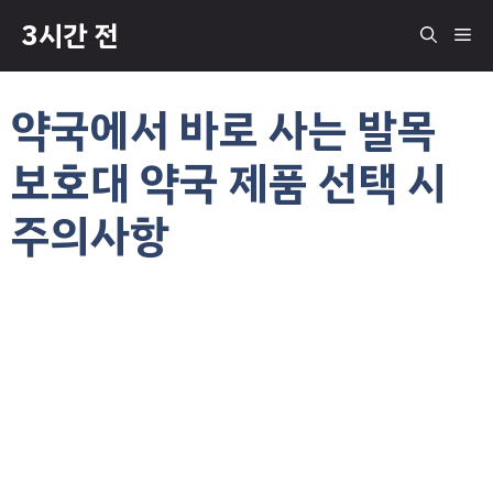
컨
3시간 전
메
텐
츠
로
뉴
약국에서 바로 사는 발목
건
너
보호대 약국 제품 선택 시
뛰
기
주의사항