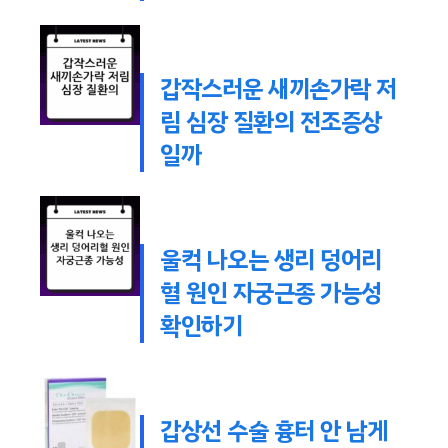
갑작스러운 새끼손가락 저
림 심장 질환의 전조증상
일까
울컥 나오는 생리 덩어리
혈 원인 자궁근종 가능성
확인하기
갑상선 수술 흉터 안 남게