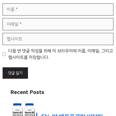
이
름
이
메
일
웹
사
이
다음 번 댓글 작성을 위해 이 브라우저에 이름, 이메일, 그리고
트
웹사이트를 저장합니다.
Recent Posts