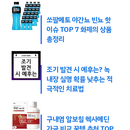
쏘팔메토 야간뇨 빈뇨 핫
이슈 TOP 7 화제의 상품
총정리
조기 발견 시 예후는? 녹
내장 실명 확률 낮추는 적
극적인 치료법
구내염 알보칠 헥사메딘
가글 비교 꿀템 추천 TOP