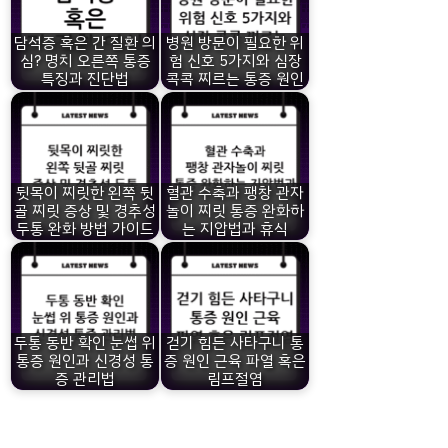
담석증 혹은 간 질환 의
병원 방문이 필요한 위
심? 명치 오른쪽 통증
험 신호 5가지와 심장
특징과 진단법
콕콕 찌르는 통증 원인
뒷목이 찌릿한 왼쪽 뒷
혈관 수축과 팽창 관자
골 찌릿 증상 및 경추성
놀이 찌릿 통증 완화하
두통 완화 방법 가이드
는 지압법과 휴식
두통 동반 확인 눈썹 위
걷기 힘든 사타구니 통
통증 원인과 신경성 통
증 원인 근육 파열 혹은
증 관리법
림프절염