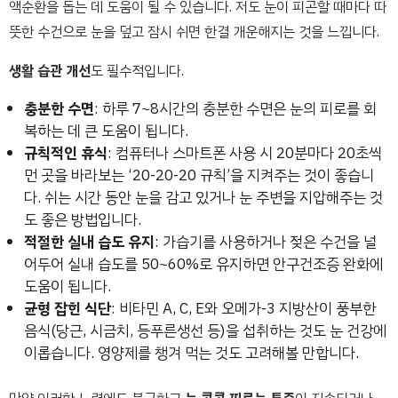
액순환을 돕는 데 도움이 될 수 있습니다. 저도 눈이 피곤할 때마다 따
뜻한 수건으로 눈을 덮고 잠시 쉬면 한결 개운해지는 것을 느낍니다.
생활 습관 개선
도 필수적입니다.
충분한 수면
: 하루 7~8시간의 충분한 수면은 눈의 피로를 회
복하는 데 큰 도움이 됩니다.
규칙적인 휴식
: 컴퓨터나 스마트폰 사용 시 20분마다 20초씩
먼 곳을 바라보는 ‘20-20-20 규칙’을 지켜주는 것이 좋습니
다. 쉬는 시간 동안 눈을 감고 있거나 눈 주변을 지압해주는 것
도 좋은 방법입니다.
적절한 실내 습도 유지
: 가습기를 사용하거나 젖은 수건을 널
어두어 실내 습도를 50~60%로 유지하면 안구건조증 완화에
도움이 됩니다.
균형 잡힌 식단
: 비타민 A, C, E와 오메가-3 지방산이 풍부한
음식(당근, 시금치, 등푸른생선 등)을 섭취하는 것도 눈 건강에
이롭습니다. 영양제를 챙겨 먹는 것도 고려해볼 만합니다.