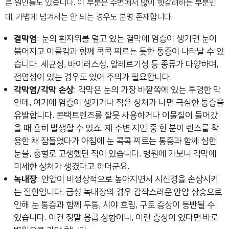
른 원인들도 있습니다. 이 부분은 주변에서 많이 헷갈려하는 부분인
데, 가볍게 넘겨서는 안 되는 경우도 분명 존재합니다.
결막염
: 눈의 흰자위를 덮고 있는 결막에 염증이 생기면 눈이
붉어지고 이물감과 함께 콕콕 찌르는 듯한 통증이 나타날 수 있
습니다. 세균성, 바이러스성, 알레르기성 등 종류가 다양하며,
전염성이 있는 경우도 있어 주의가 필요합니다.
각막염/각막 손상
: 각막은 눈의 가장 바깥쪽에 있는 투명한 막
인데, 여기에 염증이 생기거나 작은 상처가 나면 극심한 통증을
유발합니다. 콘택트렌즈를 잘못 사용하거나 이물질이 들어갔
을 때 흔히 발생할 수 있죠. 제 주변 지인 중 한 분이 렌즈를 착
용한 채 잠들었다가 아침에 눈 콕콕 찌르는 통증과 함께 심한
눈물, 충혈로 고생했던 적이 있습니다. 병원에 가보니 각막에
미세한 상처가 생겼다고 하더군요.
녹내장
: 안압이 비정상적으로 높아지면서 시신경을 손상시키
는 질환입니다. 급성 녹내장의 경우 갑작스러운 안압 상승으로
인해 눈 통증과 함께 두통, 시야 흐림, 구토 증상이 동반될 수
있습니다. 이건 정말 응급 상황이니, 이런 증상이 있다면 바로