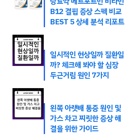
당뇨약 메트포르민 비타민
B12 결핍 증상 스펙 비교
BEST 5 상세 분석 리포트
일시적인 현상일까 질환일
까? 체크해 봐야 할 심장
두근거림 원인 7가지
왼쪽 아랫배 통증 원인 및
가스 차고 찌릿한 증상 해
결을 위한 가이드