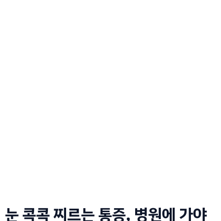
눈 콕콕 찌르는 통증, 병원에 가야