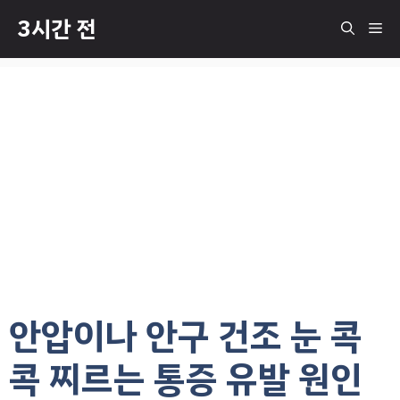
컨
3시간 전
메
텐
츠
로
뉴
건
너
뛰
기
안압이나 안구 건조 눈 콕
콕 찌르는 통증 유발 원인