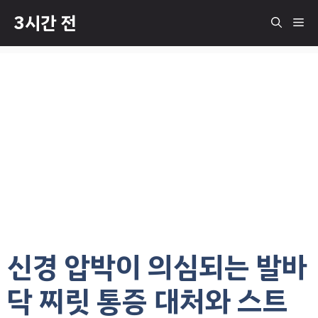
컨
3시간 전
메
텐
츠
로
뉴
건
너
뛰
기
신경 압박이 의심되는 발바
닥 찌릿 통증 대처와 스트