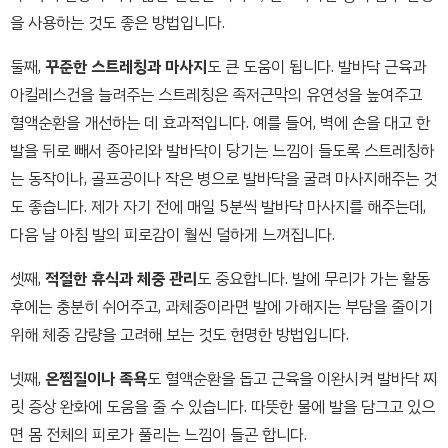
을 사용하는 것도 좋은 방법입니다.
둘째,
꾸준한 스트레칭과 마사지
도 큰 도움이 됩니다. 발바닥 근육과
아킬레스건을 늘려주는 스트레칭은 족저근막의 유연성을 높여주고
혈액순환을 개선하는 데 효과적입니다. 예를 들어, 벽에 손을 대고 한
발을 뒤로 빼서 종아리와 발바닥이 당기는 느낌이 들도록 스트레칭하
는 동작이나, 골프공이나 작은 병으로 발바닥을 굴려 마사지해주는 것
도 좋습니다. 제가 자기 전에 매일 5분씩 발바닥 마사지를 해주는데,
다음 날 아침 발의 피로감이 훨씬 덜하게 느껴집니다.
셋째,
적절한 휴식과 체중 관리
도 중요합니다. 발에 무리가 가는 활동
후에는 충분히 쉬어주고, 과체중이라면 발에 가해지는 부담을 줄이기
위해 체중 감량을 고려해 보는 것도 현명한 방법입니다.
넷째,
온찜질이나 족욕
도 혈액순환을 돕고 근육을 이완시켜 발바닥 찌
릿 증상 완화에 도움을 줄 수 있습니다. 따뜻한 물에 발을 담그고 있으
면 몸 전체의 피로가 풀리는 느낌이 들곤 합니다.