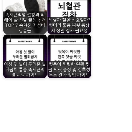
족저근막염 깔창과 피
해야 할 신발 꿀템 추천
뇌혈관 질환 신호일까?
TOP 7 숨겨진 가성비
뒷머리 통증 찌릿 증상
상품들
시 정밀 검사 필요성
아침 첫 발이 두려운 발
뒷목이 찌릿한 왼쪽 뒷
뒤꿈치 통증 족저근막
골 찌릿 증상 및 경추성
염 치료 가이드
두통 완화 방법 가이드