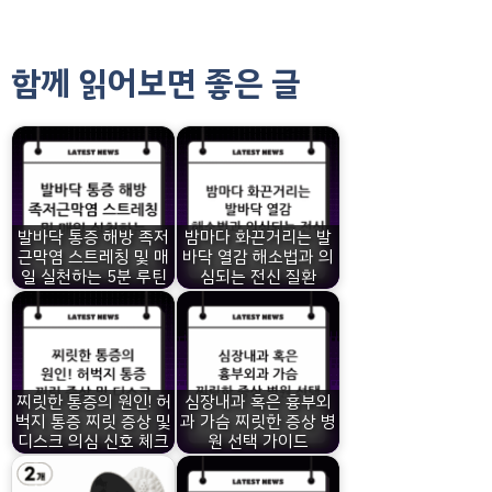
함께 읽어보면 좋은 글
발바닥 통증 해방 족저
밤마다 화끈거리는 발
근막염 스트레칭 및 매
바닥 열감 해소법과 의
일 실천하는 5분 루틴
심되는 전신 질환
찌릿한 통증의 원인! 허
심장내과 혹은 흉부외
벅지 통증 찌릿 증상 및
과 가슴 찌릿한 증상 병
디스크 의심 신호 체크
원 선택 가이드