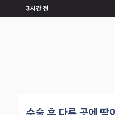
컨
3시간 전
텐
츠
로
건
너
뛰
기
수술 후 다른 곳에 땀