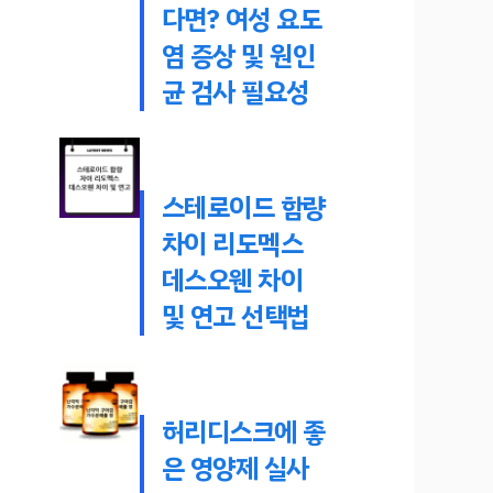
다면? 여성 요도
염 증상 및 원인
균 검사 필요성
스테로이드 함량
차이 리도멕스
데스오웬 차이
및 연고 선택법
허리디스크에 좋
은 영양제 실사