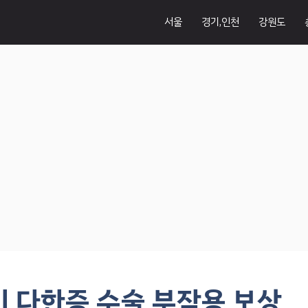
서울
경기,인천
강원도
이 다한증 수술 부작용 보상