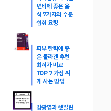
변비에 좋은 음
식 7가지와 수분
섭취 요령
피부 탄력에 좋
은 콜라겐 추천
최저가 비교
TOP 7 가장 싸
게 사는 방법
방광염과 헷갈린