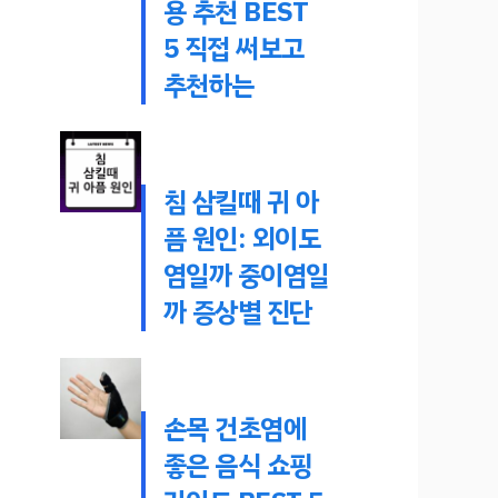
용 추천 BEST
5 직접 써보고
추천하는
침 삼킬때 귀 아
픔 원인: 외이도
염일까 중이염일
까 증상별 진단
손목 건초염에
좋은 음식 쇼핑