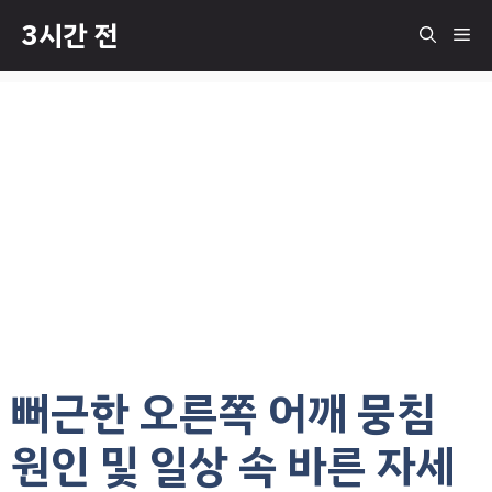
컨
3시간 전
메
텐
츠
로
뉴
건
너
뛰
기
뻐근한 오른쪽 어깨 뭉침
원인 및 일상 속 바른 자세