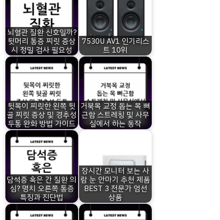
뇌혈관 질환 신호일까?
뒷머리 통증 찌릿 증상
7530U AV1 인기리스
시 정밀 검사 필요성
트 10위
뒷목이 찌릿한 왼쪽 뒷
거북목 교정 돕는 목 뻐
골 찌릿 증상 및 경추성
근함 스트레칭 및 사무
두통 완화 방법 가이드
실에서 하는 동작
장시간 모니터 보는 사
담석증 혹은 간 질환 의
람 눈 안마기 추천 제품
심? 명치 오른쪽 통증
BEST 3 전문가 엄선
특징과 진단법
상품