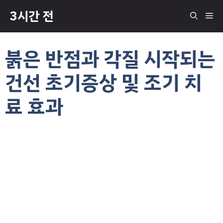
컨
3시간 전
메
텐
츠
로
뉴
붉은 반점과 각질 시작되는
건
너
건선 초기증상 및 조기 치
뛰
기
료 효과