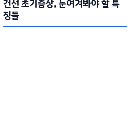
건선 초기증상, 눈여겨봐야 할 특
징들