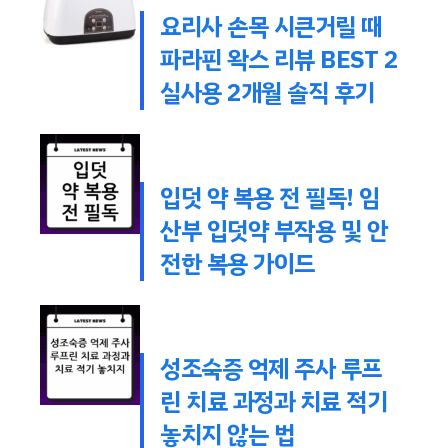
요리사 손목 시큰거릴 때
파라핀 왁스 리뷰 BEST 2
실사용 2개월 솔직 후기
입덧 약 복용 전 필독! 임
산부 입덧약 부작용 및 안
전한 복용 가이드
성조숙증 억제 주사 루프
린 치료 과정과 치료 적기
놓치지 않는 법