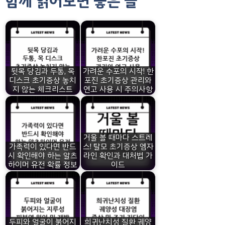
함께 읽어보면 좋은 글
뒷목 당김과 두통, 목
가려운 수포의 시작! 한
디스크 초기증상 놓치
포진 초기증상 관리와
지 않는 체크리스트
연고 사용 시 주의사항
거울 볼 때마다 스트레
가족력이 있다면 반드
스! 탈모 초기증상 엠자
시 확인해야 하는 알츠
라인 확인과 대처법 가
하이머 유전 확률 정보
이드
두피와 얼굴이 붉어지
희귀난치성 질환 궤양