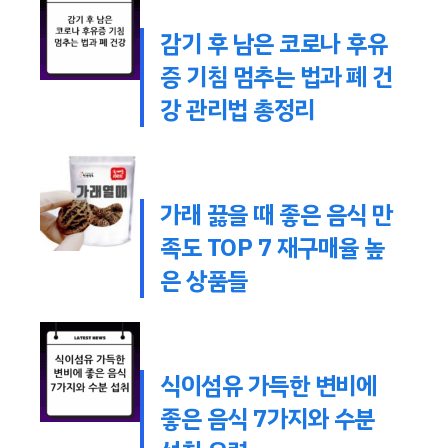
감기 후 남은 코로나 후유
증 기침 멈추는 법과 폐 건
강 관리법 총정리
가래 끓을 때 좋은 음식 만
족도 TOP 7 재구매율 높
은 상품들
식이섬유 가득한 변비에
좋은 음식 7가지와 수분