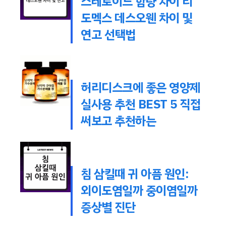
스테로이드 함량 차이 리
도멕스 데스오웬 차이 및
연고 선택법
허리디스크에 좋은 영양제
실사용 추천 BEST 5 직접
써보고 추천하는
침 삼킬때 귀 아픔 원인:
외이도염일까 중이염일까
증상별 진단