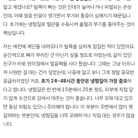
알고 계셨나요? 발목이 삐는 것은 인대가 늘어나거나 파열되는 손상
인데, 이때 염증 반응이 생기면서 부기와 통증이 심해지기 때문입니
다. 초기에는 냉찜질로 혈관을 수축시켜 출혈과 부기를 줄여주는 것이
핵심입니다.
저는 예전에 계단을 내려오다가 발목을 심하게 접질린 적이 있었어요.
순간적으로 뼈가 부러진 건 아닌가 싶을 정도로 아팠는데, 같이 있던
친구가 바로 편의점에서 얼음팩을 사다 줬습니다. 그때는 그냥 아프니
까 시원한 걸 대는 건가 싶었는데, 나중에 알고 보니 그게 정말 중요한
응급처치였던 거죠.
초기 24~48시간 동안은 냉찜질이 가장 중요
하
다고 합니다. 냉찜질은 한 번에 15분에서 20분 정도, 피부에 직접 닿
지 않게 수건으로 감싸서 대주는 것이 좋습니다. 너무 오래 대고 있으
면 동상 위험도 있으니 주의해야 합니다. 이 부분이 주변에서 많이 헷
갈려하는 부분인데, 냉찜질을 너무 오래하거나 직접 대는 경우가 많습
니다.