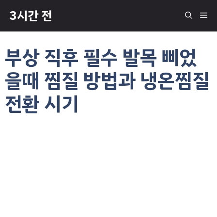
컨
3시간 전
메
텐
츠
로
뉴
부상 직후 필수 발목 삐었
건
너
을때 찜질 방법과 냉온찜질
뛰
기
전환 시기