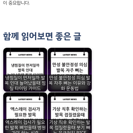
이 중요합니다.
함께 읽어보면 좋은 글
냉찜질이 먼저일까 발
만성 불안정성 의심 발
목 인대 늘어났을때 찜
목 자주 삐는 이유와 강
질 타이밍 가이드
화 운동법
엑스레이 검사가 필요
기상 직후 확인하는 발
한 발목 삐었을때 병원
목 접질렸을때 붓기 빼
가야 하는 신호
는 응급처치 RICE