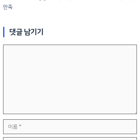
만족
댓글 남기기
댓
글
이
름