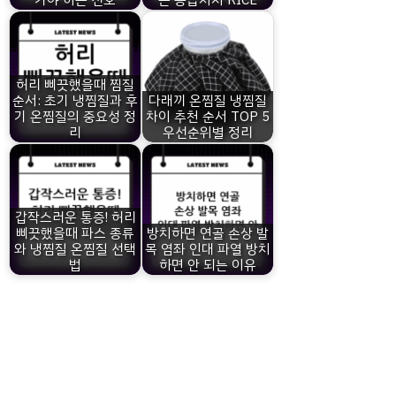
허리 삐끗했을때 찜질
순서: 초기 냉찜질과 후
다래끼 온찜질 냉찜질
기 온찜질의 중요성 정
차이 추천 순서 TOP 5
리
우선순위별 정리
갑작스러운 통증! 허리
삐끗했을때 파스 종류
방치하면 연골 손상 발
와 냉찜질 온찜질 선택
목 염좌 인대 파열 방치
법
하면 안 되는 이유