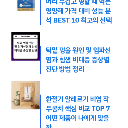
머리 무겁고 띵할 때 먹는
영양제 가격 대비 성능 분
석 BEST 10 최고의 선택
턱밑 멍울 원인 및 임파선
염과 침샘 비대증 증상별
진단 방법 정리
환절기 알레르기 비염 작
두콩차 핵심 비교 TOP 7
어떤 제품이 나에게 맞을
까