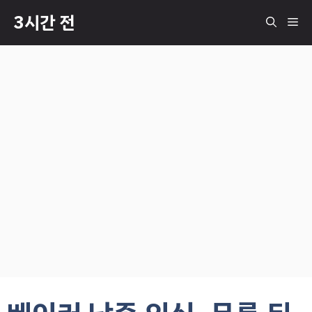
컨
3시간 전
메
텐
츠
로
뉴
건
너
뛰
기