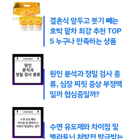
결혼식 앞두고 붓기 빼는
호박 팥차 최강 추천 TOP
5 누구나 만족하는 상품
원인 분석과 정밀 검사 종
류, 심장 찌릿 증상 부정맥
일까 협심증일까?
수면 유도제와 차이점 및
멜라토닌 처방전 발급받는