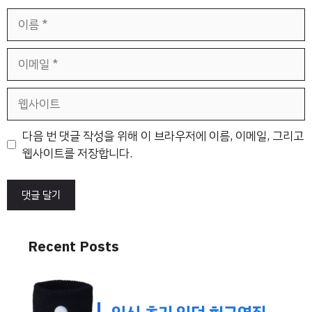
이
름
이
메
일
웹
사
이
다음 번 댓글 작성을 위해 이 브라우저에 이름, 이메일, 그리고
트
웹사이트를 저장합니다.
Recent Posts