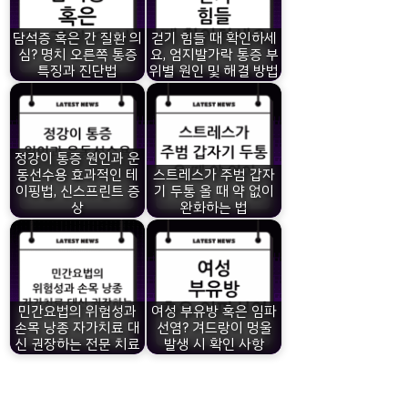
담석증 혹은 간 질환 의
걷기 힘들 때 확인하세
심? 명치 오른쪽 통증
요, 엄지발가락 통증 부
특징과 진단법
위별 원인 및 해결 방법
정강이 통증 원인과 운
동선수용 효과적인 테
스트레스가 주범 갑자
이핑법, 신스프린트 증
기 두통 올 때 약 없이
상
완화하는 법
민간요법의 위험성과
여성 부유방 혹은 임파
손목 낭종 자가치료 대
선염? 겨드랑이 멍울
신 권장하는 전문 치료
발생 시 확인 사항