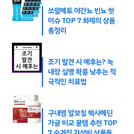
쏘팔메토 야간뇨 빈뇨 핫
이슈 TOP 7 화제의 상품
총정리
조기 발견 시 예후는? 녹
내장 실명 확률 낮추는 적
극적인 치료법
구내염 알보칠 헥사메딘
가글 비교 꿀템 추천 TOP
7 숨겨진 가성비 상품들