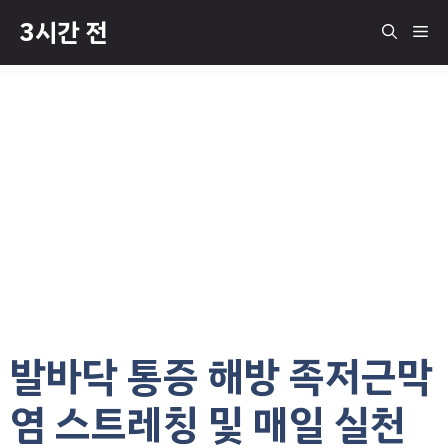
컨
3시간 전
메
텐
츠
로
뉴
건
너
뛰
기
발바닥 통증 해방 족저근막
염 스트레칭 및 매일 실천