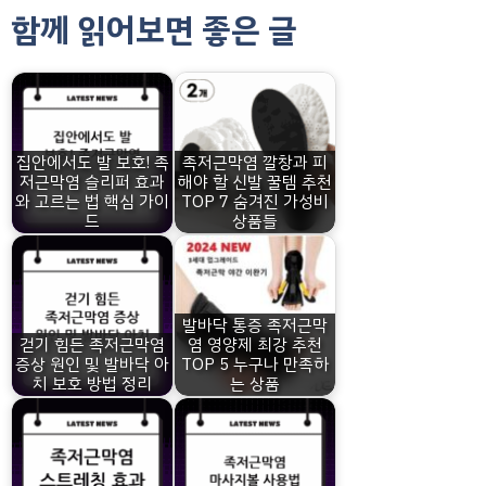
함께 읽어보면 좋은 글
집안에서도 발 보호! 족
족저근막염 깔창과 피
저근막염 슬리퍼 효과
해야 할 신발 꿀템 추천
와 고르는 법 핵심 가이
TOP 7 숨겨진 가성비
드
상품들
발바닥 통증 족저근막
걷기 힘든 족저근막염
염 영양제 최강 추천
증상 원인 및 발바닥 아
TOP 5 누구나 만족하
치 보호 방법 정리
는 상품