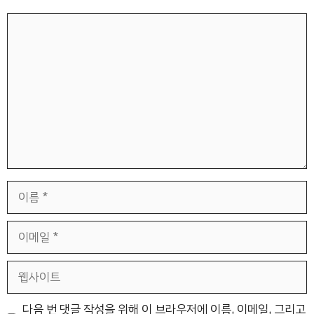
댓
글
이
름
이
메
일
웹
사
이
다음 번 댓글 작성을 위해 이 브라우저에 이름, 이메일, 그리고