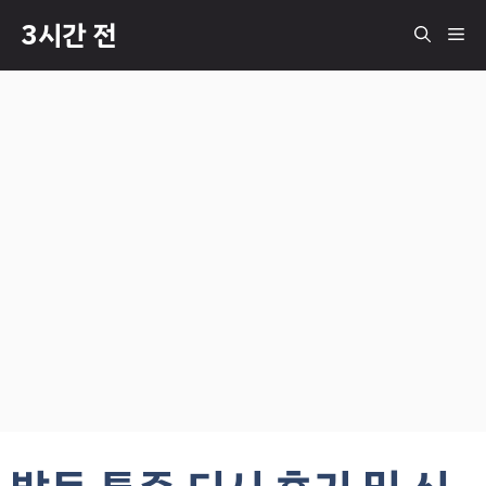
컨
3시간 전
메
텐
츠
로
뉴
건
너
뛰
기