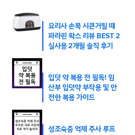
요리사 손목 시큰거릴 때
파라핀 왁스 리뷰 BEST 2
실사용 2개월 솔직 후기
입덧 약 복용 전 필독! 임
산부 입덧약 부작용 및 안
전한 복용 가이드
성조숙증 억제 주사 루프