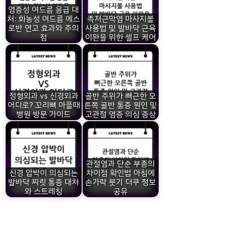
염증성 여드름 응급 대
처: 화농성 여드름 에스
족저근막염 마사지볼
로반 연고 효과와 주의
사용법 및 발바닥 근육
점
이완을 위한 셀프 케어
정형외과 vs 신경외과
골반 주위가 뻐근한 오
어디로? 꼬리뼈 아플때
른쪽 골반 통증 원인 및
병원 방문 가이드
고관절 염증 의심 증상
관절염과 단순 부종의
신경 압박이 의심되는
차이점 확인법 아침에
발바닥 찌릿 통증 대처
손가락 붓기 더쿠 정보
와 스트레칭
공유