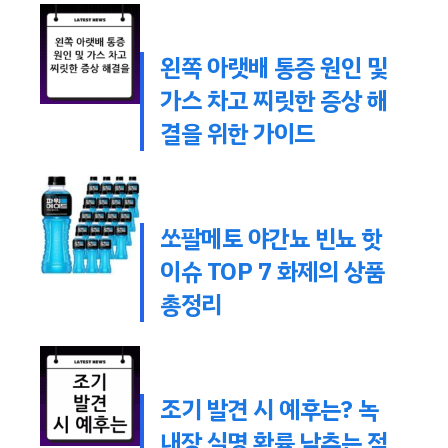
왼쪽 아랫배 통증 원인 및
가스 차고 찌릿한 증상 해
결을 위한 가이드
쏘팔메토 야간뇨 빈뇨 핫
이슈 TOP 7 화제의 상품
총정리
조기 발견 시 예후는? 녹
내장 실명 확률 낮추는 적