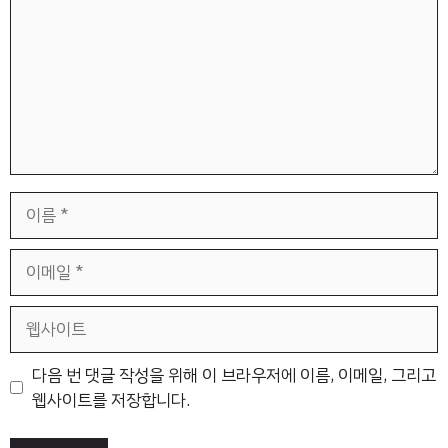
이
름
이
메
일
웹
사
이
다음 번 댓글 작성을 위해 이 브라우저에 이름, 이메일, 그리고
트
웹사이트를 저장합니다.