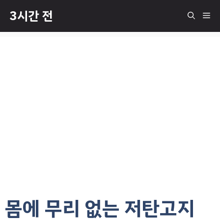
컨
3시간 전
메
텐
츠
로
뉴
건
너
뛰
기
몸에 무리 없는 저탄고지