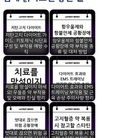
저탄고지 다이어트 가
이드: 키토제닉 식단표
항우울제와 항불안제
구성 및 부작용 예방 수
공황장애 약 부작용 종
칙
류 및 대처 방법
치료를 망설이지 마세
다이어트 효과와 EMS
요! 우울증 약 부작용
트레이닝 부작용 및 근
및 오해와 진실 정리
육 손상 주의사항 정리
멋대로 끊으면 위험 공
고지혈증 약 복용 시 참