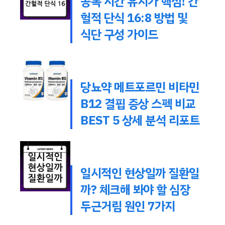
공복 시간 유지가 핵심! 간
헐적 단식 16:8 방법 및
식단 구성 가이드
당뇨약 메트포르민 비타민
B12 결핍 증상 스펙 비교
BEST 5 상세 분석 리포트
일시적인 현상일까 질환일
까? 체크해 봐야 할 심장
두근거림 원인 7가지