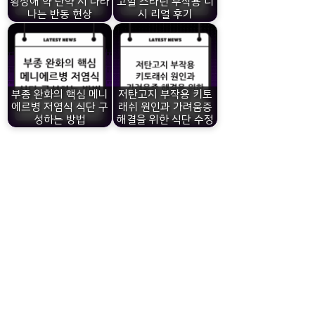
황장애 약 단약 시 나타
고할 스타틴 부작용 디
나는 반동 현상
시 리얼 후기
부종 완화의 핵심 메니
저탄고지 부작용 키토
에르병 저염식 식단 구
래쉬 원인과 가려움증
성하는 방법
해결을 위한 식단 수정