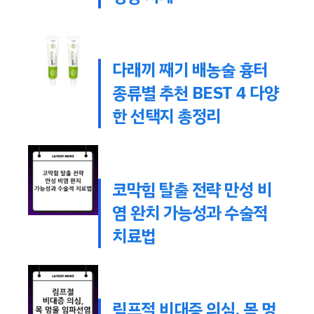
다래끼 째기 배농술 흉터
종류별 추천 BEST 4 다양
한 선택지 총정리
코막힘 탈출 전략 만성 비
염 완치 가능성과 수술적
치료법
림프절 비대증 의심, 목 멍