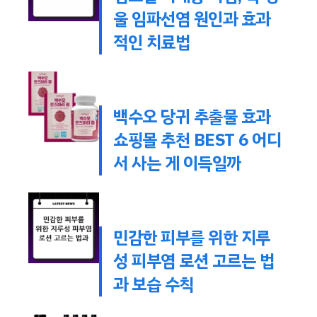
울 임파선염 원인과 효과
적인 치료법
백수오 당귀 추출물 효과
쇼핑몰 추천 BEST 6 어디
서 사는 게 이득일까
민감한 피부를 위한 지루
성 피부염 로션 고르는 법
과 보습 수칙