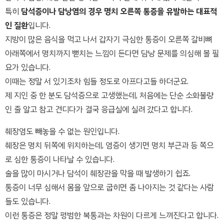
특히
담석증이나 담낭염의 경우 명치 오른쪽 통증을 유발하는 대표적
인 질환
입니다.
지방이 많은 음식을 먹고 나서 갑자기 극심한 통증이 오른쪽 갈비뼈
아래쪽에서 명치까지 뻗치는 느낌이 든다면 담낭 문제를 의심해 볼 필
요가 있습니다.
이때는 정말 서 있기조차 힘들 정도로 아프다고들 하더군요.
제 지인 중 한 분도 담석증으로 고생했는데, 처음에는 단순 소화불량
인 줄 알고 참고 견디다가 결국 응급실에 실려 갔다고 합니다.
췌장염도 빼놓을 수 없는 원인입니다.
췌장은 명치 뒤쪽에 위치하는데, 염증이 생기면 명치 부근과 등 쪽으
로 심한 통증이 나타날 수 있습니다.
술을 많이 마시거나 담석이 췌장관을 막을 때 발생하기 쉽죠.
통증이 너무 심해서 몸을 앞으로 굽히면 좀 나아지는 것 같다는 사람
들도 있습니다.
이런 통증은 정말 평범한 복통과는 차원이 다르게 느껴진다고 합니다.