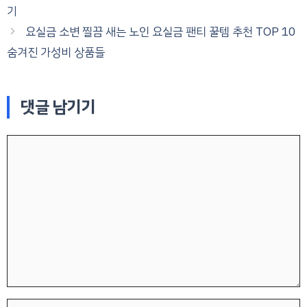
기
요실금 소변 찔끔 새는 노인 요실금 팬티 꿀템 추천 TOP 10
숨겨진 가성비 상품들
댓글 남기기
댓
글
이