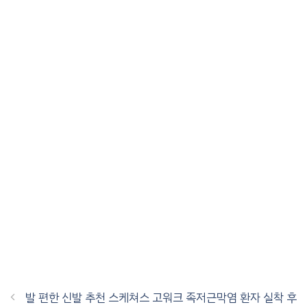
발 편한 신발 추천 스케쳐스 고워크 족저근막염 환자 실착 후