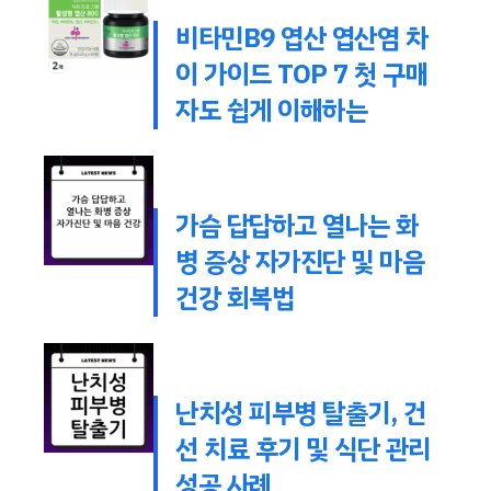
비타민B9 엽산 엽산염 차
이 가이드 TOP 7 첫 구매
자도 쉽게 이해하는
가슴 답답하고 열나는 화
병 증상 자가진단 및 마음
건강 회복법
난치성 피부병 탈출기, 건
선 치료 후기 및 식단 관리
성공 사례