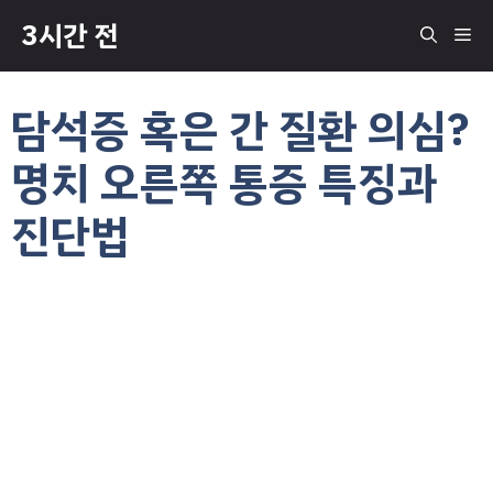
컨
3시간 전
메
텐
츠
로
뉴
담석증 혹은 간 질환 의심?
건
너
명치 오른쪽 통증 특징과
뛰
기
진단법