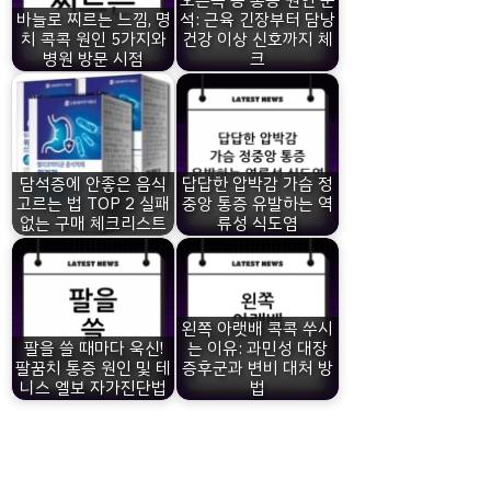
바늘로 찌르는 느낌, 명
석: 근육 긴장부터 담낭
치 콕콕 원인 5가지와
건강 이상 신호까지 체
병원 방문 시점
크
담석증에 안좋은 음식
답답한 압박감 가슴 정
고르는 법 TOP 2 실패
중앙 통증 유발하는 역
없는 구매 체크리스트
류성 식도염
왼쪽 아랫배 콕콕 쑤시
팔을 쓸 때마다 욱신!
는 이유: 과민성 대장
팔꿈치 통증 원인 및 테
증후군과 변비 대처 방
니스 엘보 자가진단법
법