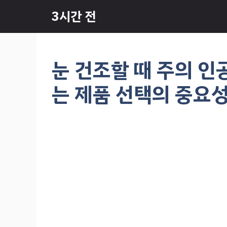
컨
3시간 전
텐
츠
로
건
눈 건조할 때 주의 인
너
뛰
는 제품 선택의 중요
기