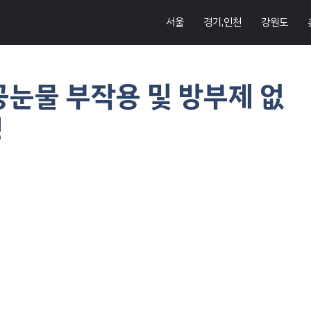
서울
경기,인천
강원도
공눈물 부작용 및 방부제 없
성