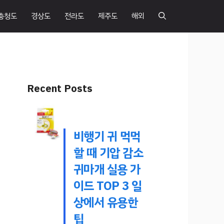
충청도
경상도
전라도
제주도
해외
Recent Posts
비행기 귀 먹먹
할 때 기압 감소
귀마개 실용 가
이드 TOP 3 일
상에서 유용한
팁