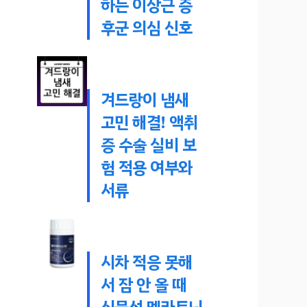
하는 이상근 증
후군 의심 신호
겨드랑이 냄새
고민 해결! 액취
증 수술 실비 보
험 적용 여부와
서류
시차 적응 못해
서 잠 안 올 때