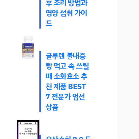
후 조리 방법과
영양 섭취 가이
드
글루텐 불내증
빵 먹고 속 쓰릴
때 소화효소 추
천 제품 BEST
7 전문가 엄선
상품