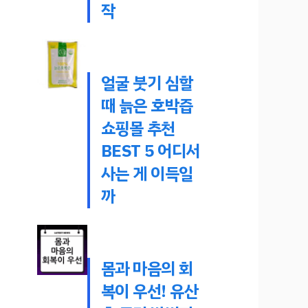
작
얼굴 붓기 심할
때 늙은 호박즙
쇼핑몰 추천
BEST 5 어디서
사는 게 이득일
까
몸과 마음의 회
복이 우선! 유산