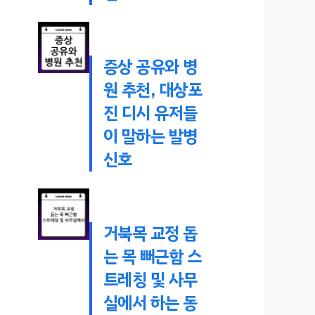
증상 공유와 병
원 추천, 대상포
진 디시 유저들
이 말하는 발병
신호
거북목 교정 돕
는 목 뻐근함 스
트레칭 및 사무
실에서 하는 동