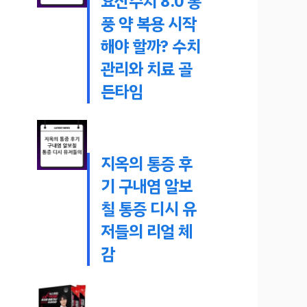
요산수치 8.0 통
풍 약 복용 시작
해야 할까? 수치
관리와 치료 골
든타임
지옥의 통증 후
기 구내염 알보
칠 통증 디시 유
저들의 리얼 체
감