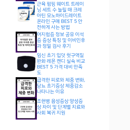
근육 펌핑 웨이트 트레이
닝 세트 수 늘릴 때 크레
아틴 모노하이드레이트
온라인 구매 BEST 5 안
전하게 사는 방법
어지럼증 정보 공유 이석
증 증상 특징 및 이비인후
과 정밀 검사 후기
임신 초기 입덧 헛구역질
완화 레몬 캔디 실속 비교
BEST 5 가격 대비 만족
도
급격한 피로와 체중 변화,
당뇨 초기증상 체중감소
나타나는 이유
조현병 음성증상 양성증
상 차이 및 단계별 치료와
사회 복귀 지원