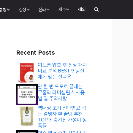
충청도
경상도
전라도
제주도
해외
Recent Posts
여드름 압출 후 진정 패치
비교 분석 BEST 9 당신
에게 맞는 선택은
단 한 번 도포로 끝내는
무좀약 라미실원스 사용
법 및 주의사항
백내장 초기 진단받고 먹
는 결명자 환 꿀템 추천
TOP 3 숨겨진 가성비 상
품들