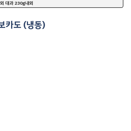
내외 대과 230g내외
보카도 (냉동)