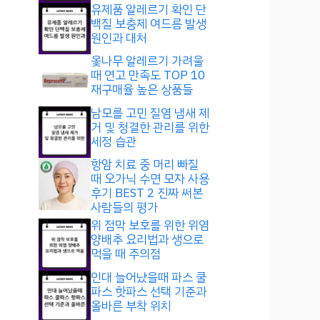
유제품 알레르기 확인 단
백질 보충제 여드름 발생
원인과 대처
옻나무 알레르기 가려울
때 연고 만족도 TOP 10
재구매율 높은 상품들
남모를 고민 질염 냄새 제
거 및 청결한 관리를 위한
세정 습관
항암 치료 중 머리 빠질
때 오가닉 수면 모자 사용
후기 BEST 2 진짜 써본
사람들의 평가
위 점막 보호를 위한 위염
양배추 요리법과 생으로
먹을 때 주의점
인대 늘어났을때 파스 쿨
파스 핫파스 선택 기준과
올바른 부착 위치