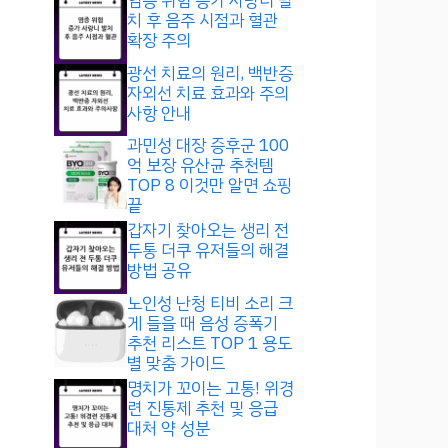
염증 위험 증가 사랑니 발
치 후 음주 시점과 혈관
확장 주의
광선 치료의 원리, 백반증
자외선 치료 효과와 주의
사항 안내
과민성 대장 증후군 100
억 보장 유산균 추천템
TOP 8 이것만 알면 쇼핑
끝
갑자기 찾아오는 생리 전
두통 더쿠 유저들의 해결
방법 공유
노인성 난청 티비 소리 크
게 들을 때 음성 증폭기
추천 리스트 TOP 1 용도
별 맞춤 가이드
명치가 꼬이는 고통! 위경
련 진통제 추천 및 응급
대처 약 성분