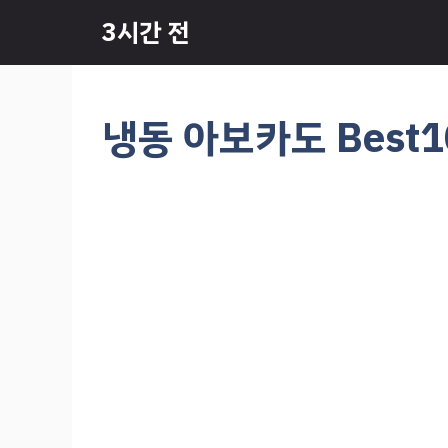
컨
3시간 전
텐
츠
로
건
냉동 아보카도 Best
너
뛰
기