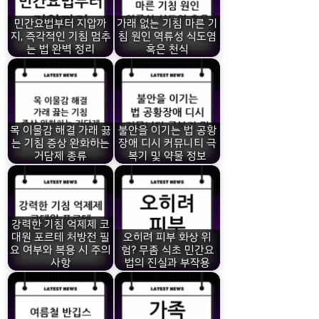
민간요법부터 지압까
가래 없는 기침 마른 기
지, 즉각적인 기침 멈추
침 원인 역류성 식도염
는 법 완벽 정리
혹은 천식
목 이물감 해결 가래 끓
불안을 이기는 법 공황
는 기침 증상 완화하는
장애 디시 커뮤니티 극
거담제 종류
복기 및 약물 정보
강력한 기침 억제제 코
대원 포르테 처방전 필
오히려 피부 화상 위
요 여부와 복용 시 주의
험? 무좀 식초 민간요
사항
법의 진실과 부작용