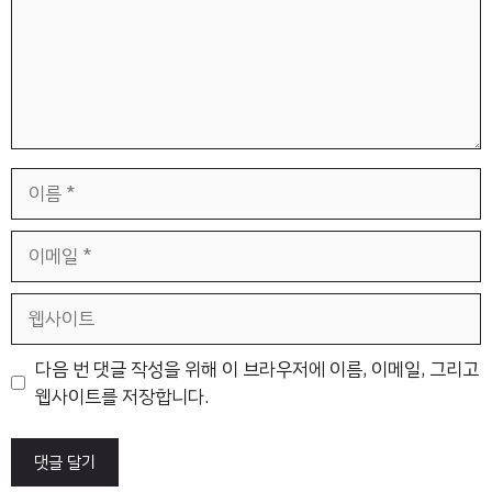
이
름
이
메
일
웹
사
이
다음 번 댓글 작성을 위해 이 브라우저에 이름, 이메일, 그리고
트
웹사이트를 저장합니다.