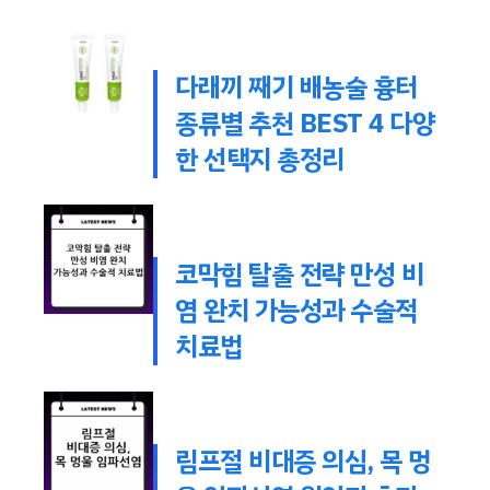
다래끼 째기 배농술 흉터
종류별 추천 BEST 4 다양
한 선택지 총정리
코막힘 탈출 전략 만성 비
염 완치 가능성과 수술적
치료법
림프절 비대증 의심, 목 멍