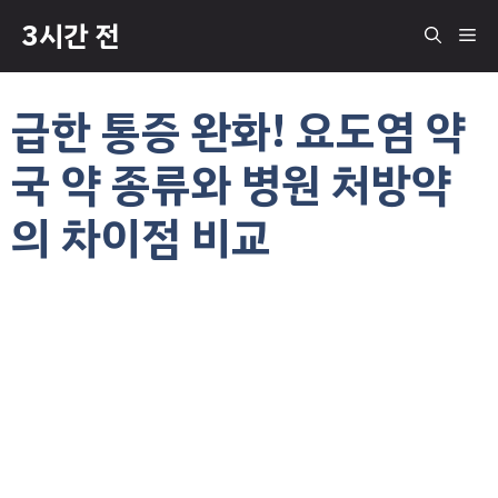
컨
3시간 전
메
텐
츠
로
뉴
급한 통증 완화! 요도염 약
건
너
국 약 종류와 병원 처방약
뛰
기
의 차이점 비교