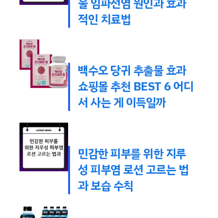
울 임파선염 원인과 효과
적인 치료법
백수오 당귀 추출물 효과
쇼핑몰 추천 BEST 6 어디
서 사는 게 이득일까
민감한 피부를 위한 지루
성 피부염 로션 고르는 법
과 보습 수칙