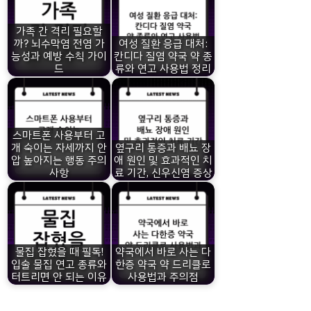
가족 간 격리 필요할
까? 뇌수막염 전염 가
여성 질환 응급 대처:
능성과 예방 수칙 가이
칸디다 질염 약국 약 종
드
류와 연고 사용법 정리
스마트폰 사용부터 고
개 숙이는 자세까지 안
옆구리 통증과 배뇨 장
압 높아지는 행동 주의
애 원인 및 효과적인 치
사항
료 기간, 신우신염 증상
물집 잡혔을 때 필독!
약국에서 바로 사는 다
입술 물집 연고 종류와
한증 약국 약 드리클로
터트리면 안 되는 이유
사용법과 주의점