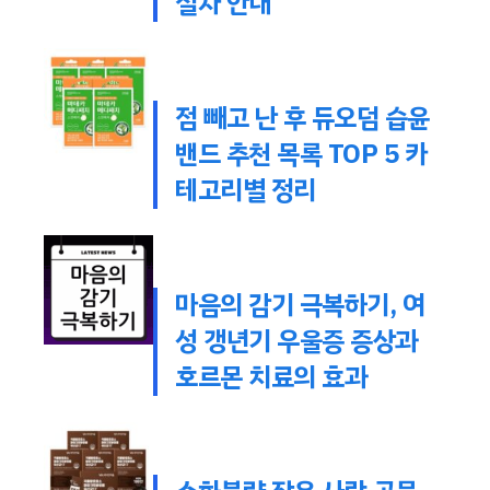
절차 안내
점 빼고 난 후 듀오덤 습윤
밴드 추천 목록 TOP 5 카
테고리별 정리
마음의 감기 극복하기, 여
성 갱년기 우울증 증상과
호르몬 치료의 효과