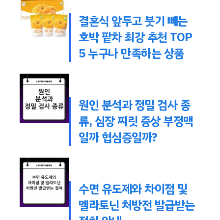
결혼식 앞두고 붓기 빼는
호박 팥차 최강 추천 TOP
5 누구나 만족하는 상품
원인 분석과 정밀 검사 종
류, 심장 찌릿 증상 부정맥
일까 협심증일까?
수면 유도제와 차이점 및
멜라토닌 처방전 발급받는