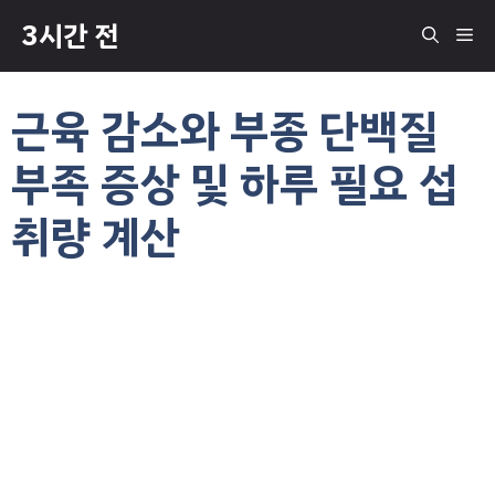
컨
3시간 전
메
텐
츠
로
뉴
근육 감소와 부종 단백질
건
너
부족 증상 및 하루 필요 섭
뛰
기
취량 계산