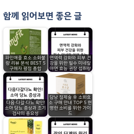
함께 읽어보면 좋은 글
파인애플 효소 소화불
면역력 강화와 피부 건
량 리뷰 분석 BEST 5
강을 위한 필수 미네랄
구매자 평점 종합
아연 효능 권장 섭취량
담낭 절제술 후 소화효
다음·다갈·다뇨 확인!
소 구매 안내 TOP 5 현
소아 당뇨 증상과 조기
명한 소비를 위한 가이
검사의 중요성
드