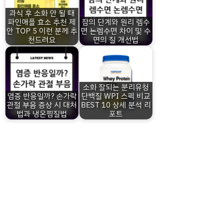
과식 후 소화 안 될 때
파인애플 효소 추천 제
잠의 단계와 원리 렘수
안 TOP 5 이런 분께 추
면 논렘수면 차이 및 수
천드려요
면의 질 개선법
소화 잘되는 분리유청
염증 반응일까? 손가락
단백질 WPI 스펙 비교
관절 부음 증상 시 대처
BEST 10 상세 분석 리
법과 냉온찜질법
포트