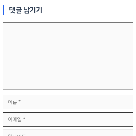
댓글 남기기
댓
글
이
름
이
메
일
웹