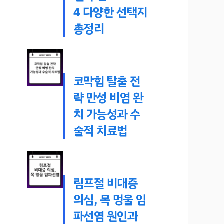
4 다양한 선택지
총정리
코막힘 탈출 전
략 만성 비염 완
치 가능성과 수
술적 치료법
림프절 비대증
의심, 목 멍울 임
파선염 원인과