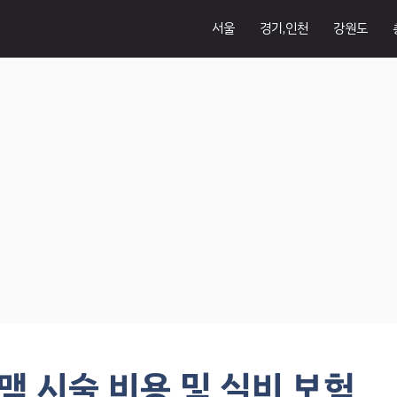
서울
경기,인천
강원도
 시술 비용 및 실비 보험