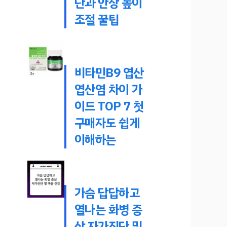
단과 안장 높이
조절 꿀팁
비타민B9 엽산
엽산염 차이 가
이드 TOP 7 첫
구매자도 쉽게
이해하는
가슴 답답하고
열나는 화병 증
상 자가진단 및