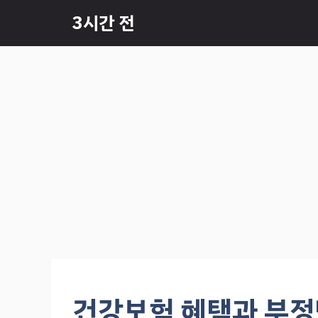
컨
3시간 전
텐
츠
로
건
너
뛰
기
건강보험 혜택과 부정맥