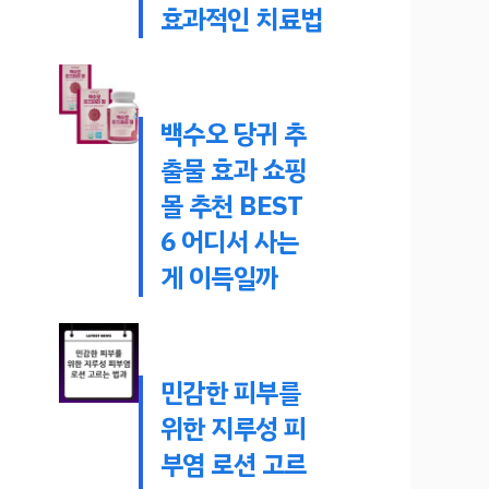
효과적인 치료법
백수오 당귀 추
출물 효과 쇼핑
몰 추천 BEST
6 어디서 사는
게 이득일까
민감한 피부를
위한 지루성 피
부염 로션 고르