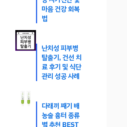
마음 건강 회복
법
난치성 피부병
탈출기, 건선 치
료 후기 및 식단
관리 성공 사례
다래끼 째기 배
농술 흉터 종류
별 추천 BEST