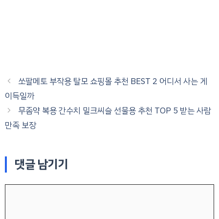
쏘팔메토 부작용 탈모 쇼핑몰 추천 BEST 2 어디서 사는 게
이득일까
무좀약 복용 간수치 밀크씨슬 선물용 추천 TOP 5 받는 사람
만족 보장
댓글 남기기
댓
글