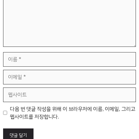
이
름
이
메
일
웹
사
이
다음 번 댓글 작성을 위해 이 브라우저에 이름, 이메일, 그리고
트
웹사이트를 저장합니다.