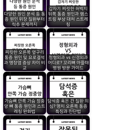
갑자기 찌릿한 허벅지
다양한 원인 분석 등 통
뒤쪽 통증 원인과 햄스
증 원인 위장 질환부터
트링 부상 대처 스트레
척추 문제까지
칭
찌릿한 오른쪽 옆구리
통증 원인 및 요로결석
정형외과 vs 신경외과
과 맹장염 증상 차이 비
어디로? 꼬리뼈 아플때
교
병원 방문 가이드
가슴뼈 안쪽 가슴 정중
담석증 혹은 간 질환 의
앙 뼈 통증 원인과 스트
심? 명치 오른쪽 통증
레칭 완화법
특징과 진단법