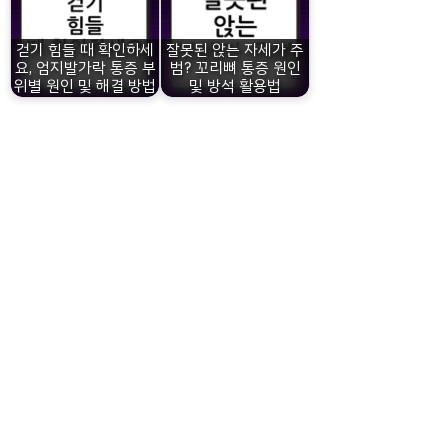
걷기 힘들 때 확인하세
잘못된 앉는 자세가 주
요, 엄지발가락 통증 부
범? 꼬리뼈 통증 원인
위별 원인 및 해결 방법
및 방석 활용법