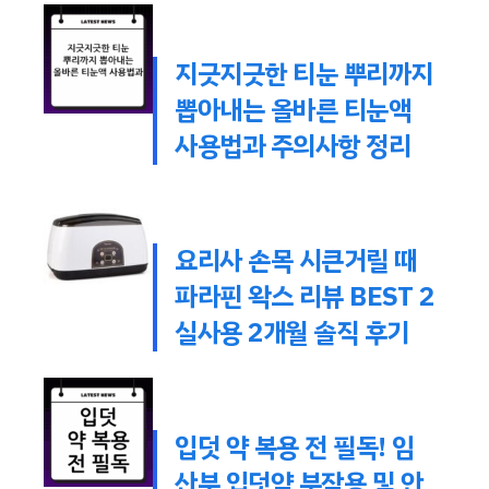
지긋지긋한 티눈 뿌리까지
뽑아내는 올바른 티눈액
사용법과 주의사항 정리
요리사 손목 시큰거릴 때
파라핀 왁스 리뷰 BEST 2
실사용 2개월 솔직 후기
입덧 약 복용 전 필독! 임
산부 입덧약 부작용 및 안