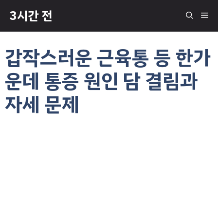
컨
3시간 전
메
텐
츠
로
뉴
갑작스러운 근육통 등 한가
건
너
운데 통증 원인 담 결림과
뛰
기
자세 문제