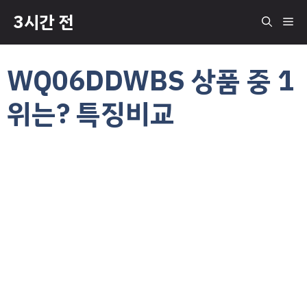
컨
3시간 전
메
텐
츠
로
뉴
WQ06DDWBS 상품 중 1
건
너
위는? 특징비교
뛰
기