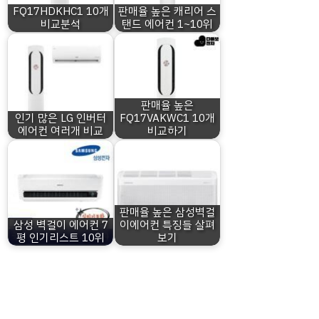
FQ17HDKHC1 10개
판매율 높은 캐리어 스
비교분석
탠드 에어컨 1~10위
판매율 높은
인기 많은 LG 인버터
FQ17VAKWC1 10개
에어컨 여러개 비교
비교하기
판매율 높은 삼성벽걸
삼성 벽걸이 에어컨 7
이에어컨 특징들 살펴
평 인기리스트 10위
보기