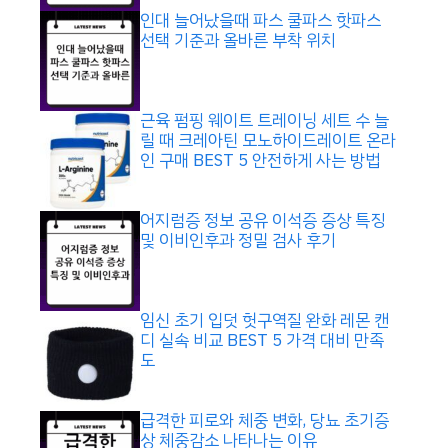
인대 늘어났을때 파스 쿨파스 핫파스
선택 기준과 올바른 부착 위치
근육 펌핑 웨이트 트레이닝 세트 수 늘
릴 때 크레아틴 모노하이드레이트 온라
인 구매 BEST 5 안전하게 사는 방법
어지럼증 정보 공유 이석증 증상 특징
및 이비인후과 정밀 검사 후기
임신 초기 입덧 헛구역질 완화 레몬 캔
디 실속 비교 BEST 5 가격 대비 만족
도
급격한 피로와 체중 변화, 당뇨 초기증
상 체중감소 나타나는 이유