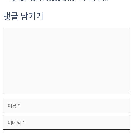
댓글 남기기
댓
글
이
름
이
메