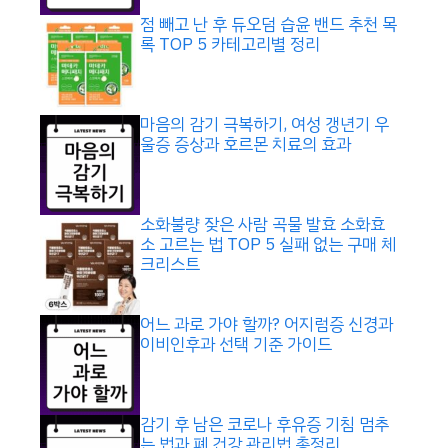
점 빼고 난 후 듀오덤 습윤 밴드 추천 목
록 TOP 5 카테고리별 정리
마음의 감기 극복하기, 여성 갱년기 우
울증 증상과 호르몬 치료의 효과
소화불량 잦은 사람 곡물 발효 소화효
소 고르는 법 TOP 5 실패 없는 구매 체
크리스트
어느 과로 가야 할까? 어지럼증 신경과
이비인후과 선택 기준 가이드
감기 후 남은 코로나 후유증 기침 멈추
는 법과 폐 건강 관리법 총정리