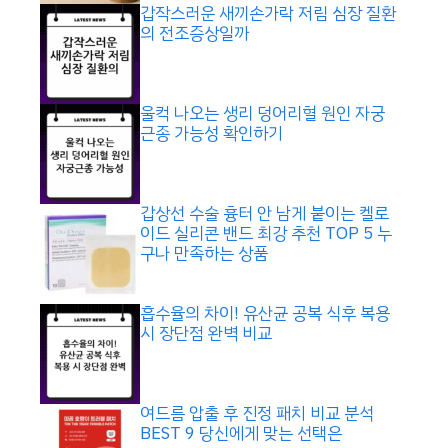
갑작스러운 새끼손가락 저림 심장 질환
의 전조증상일까
울컥 나오는 생리 덩어리혈 원인 자궁
근종 가능성 확인하기
갑상선 수술 흉터 안 남게 붙이는 켈로
이드 실리콘 밴드 최강 추천 TOP 5 누
구나 만족하는 상품
흡수율의 차이! 유산균 공복 식후 복용
시 장단점 완벽 비교
여드름 압출 후 진정 패치 비교 분석
BEST 9 당신에게 맞는 선택은