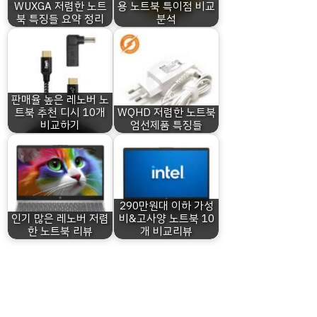
WUXGA 저렴한 노트
용 노트북 특이점 비교
북 특징들 요약 정리
분석
판매율 높은 레노버 노
트북 추천 디시 10개
WQHD 저렴한 노트북
비교하기
엄선제품 특징들
290만원대 이하 가성
인기 많은 레노버 저렴
비&고사양 노트북 10
한 노트북 리뷰
개 비교리뷰