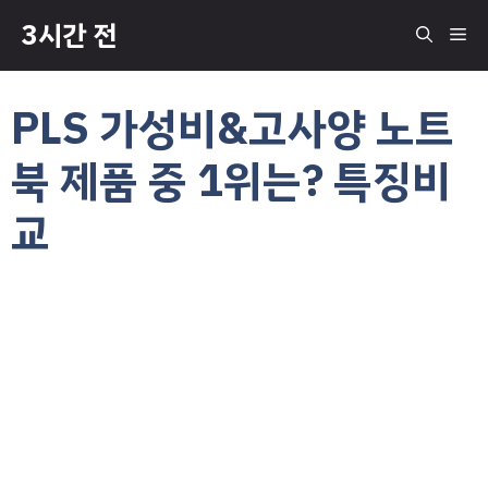
컨
3시간 전
메
텐
츠
로
뉴
PLS 가성비&고사양 노트
건
너
북 제품 중 1위는? 특징비
뛰
기
교