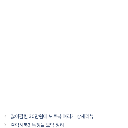
많이팔린 30만원대 노트북 여러개 상세리뷰
갤럭시북3 특징들 요약 정리