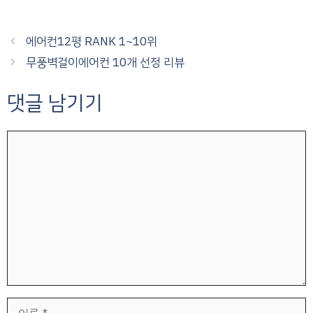
에어컨12평 RANK 1~10위
무풍벽걸이에어컨 10개 선정 리뷰
댓글 남기기
댓
글
이