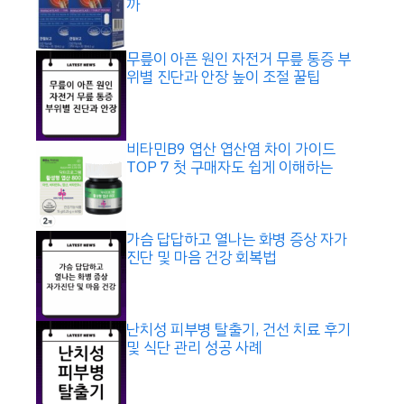
까
무릎이 아픈 원인 자전거 무릎 통증 부
위별 진단과 안장 높이 조절 꿀팁
비타민B9 엽산 엽산염 차이 가이드
TOP 7 첫 구매자도 쉽게 이해하는
가슴 답답하고 열나는 화병 증상 자가
진단 및 마음 건강 회복법
난치성 피부병 탈출기, 건선 치료 후기
및 식단 관리 성공 사례