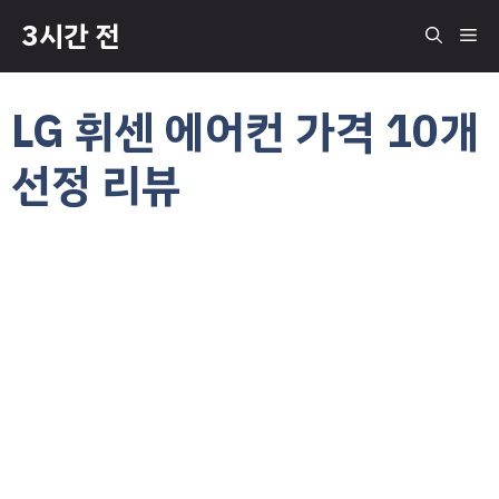
컨
3시간 전
메
텐
츠
로
뉴
LG 휘센 에어컨 가격 10개
건
너
선정 리뷰
뛰
기