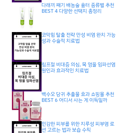
다래끼 째기 배농술 흉터 종류별 추천
BEST 4 다양한 선택지 총정리
코막힘 탈출 전략 만성 비염 완치 가능
성과 수술적 치료법
림프절 비대증 의심, 목 멍울 임파선염
원인과 효과적인 치료법
백수오 당귀 추출물 효과 쇼핑몰 추천
BEST 6 어디서 사는 게 이득일까
민감한 피부를 위한 지루성 피부염 로
션 고르는 법과 보습 수칙