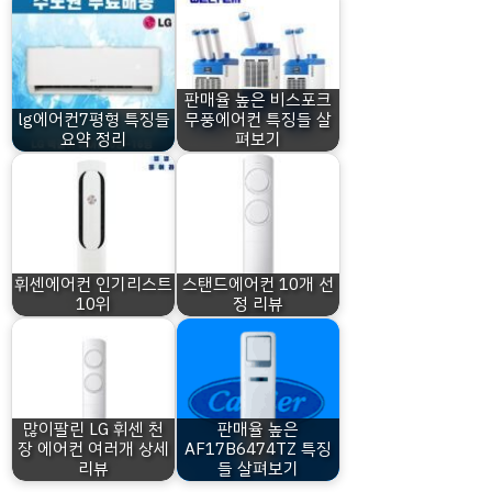
판매율 높은 비스포크
lg에어컨7평형 특징들
무풍에어컨 특징들 살
요약 정리
펴보기
휘센에어컨 인기리스트
스탠드에어컨 10개 선
10위
정 리뷰
많이팔린 LG 휘센 천
판매율 높은
장 에어컨 여러개 상세
AF17B6474TZ 특징
리뷰
들 살펴보기