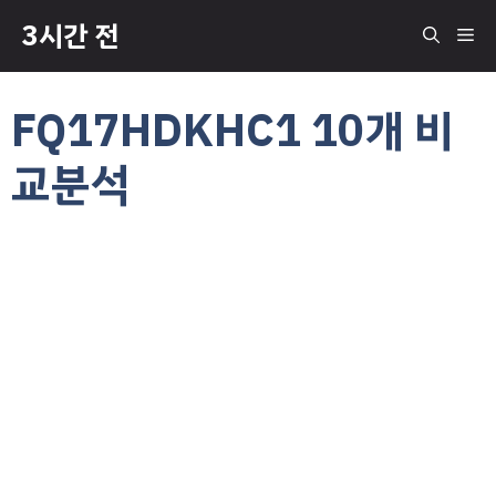
컨
3시간 전
메
텐
츠
로
뉴
FQ17HDKHC1 10개 비
건
너
교분석
뛰
기