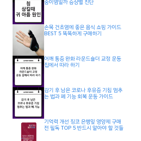
중이염일까 증상별 진단
손목 건초염에 좋은 음식 쇼핑 가이드
BEST 5 똑똑하게 구매하기
어깨 통증 완화 라운드숄더 교정 운동
집에서 따라 하기
감기 후 남은 코로나 후유증 기침 멈추
는 법과 폐 기능 회복 운동 가이드
기억력 개선 징코 은행잎 영양제 구매
전 필독 TOP 5 반드시 알아야 할 것들