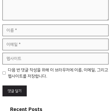
이
름
이
메
일
웹
사
이
다음 번 댓글 작성을 위해 이 브라우저에 이름, 이메일, 그리고
트
웹사이트를 저장합니다.
Recent Posts