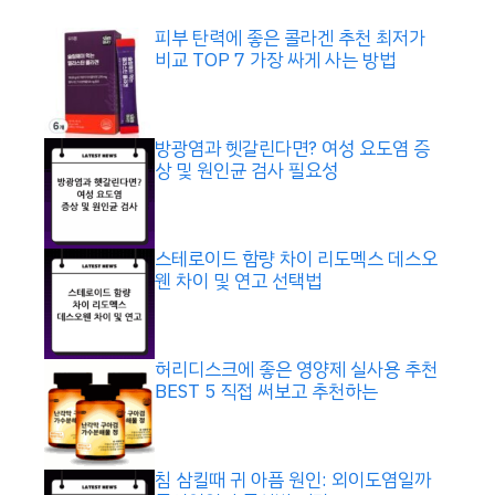
피부 탄력에 좋은 콜라겐 추천 최저가
비교 TOP 7 가장 싸게 사는 방법
방광염과 헷갈린다면? 여성 요도염 증
상 및 원인균 검사 필요성
스테로이드 함량 차이 리도멕스 데스오
웬 차이 및 연고 선택법
허리디스크에 좋은 영양제 실사용 추천
BEST 5 직접 써보고 추천하는
침 삼킬때 귀 아픔 원인: 외이도염일까