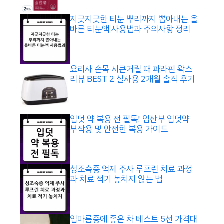
지긋지긋한 티눈 뿌리까지 뽑아내는 올
바른 티눈액 사용법과 주의사항 정리
요리사 손목 시큰거릴 때 파라핀 왁스
리뷰 BEST 2 실사용 2개월 솔직 후기
입덧 약 복용 전 필독! 임산부 입덧약
부작용 및 안전한 복용 가이드
성조숙증 억제 주사 루프린 치료 과정
과 치료 적기 놓치지 않는 법
입마름증에 좋은 차 베스트 5선 가격대