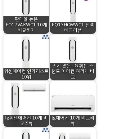
판매율 높은
FQ17VAKWC1 10개
FQ17HCWWC1 전격
비교하기
비교리뷰
인기 많은 LG 휘센 스
휘센에어컨 인기리스트
탠드 에어컨 여러개 비
10위
교
lg휘센에어컨 10개 비
lg에어컨 10개 비교리
교리뷰
뷰