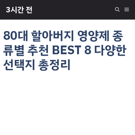
컨
3시간 전
메
텐
츠
로
뉴
80대 할아버지 영양제 종
건
너
류별 추천 BEST 8 다양한
뛰
기
선택지 총정리