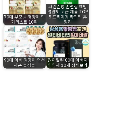
파킨슨병 손떨림 예방
영양제 고급 제품 TOP
70대 부모님 영양제 인
5 프리미엄 라인업 총
기리스트 10위
정리
90대 아빠 영양제 엄선
많이팔린 80대 아버지
제품 특징들
영양제 10개 상세보기