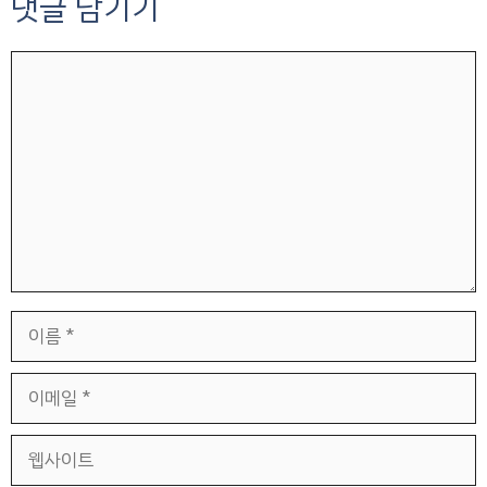
댓글 남기기
댓
글
이
름
이
메
일
웹
사