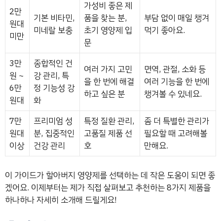
가성비 좋은 제
2만
기본 비타민,
품을 찾는 분,
부담 없이 매일 챙겨
원대
미네랄 보충
초기 영양제 입
먹기 좋아요.
미만
문
3만
종합적인 건
여러 가지 고민
면역, 관절, 소화 등
원 ~
강 관리, 특
을 한 번에 해결
여러 기능을 한 번에
6만
정 기능성 강
하고 싶은 분
챙겨볼 수 있네요.
원대
화
7만
프리미엄 성
특정 질환 관리,
좀 더 특별한 관리가
원대
분, 집중적인
고품질 제품 선
필요할 때 고려해볼
이상
건강 관리
호
만해요.
이 가이드가 할아버지 영양제를 선택하는 데 작은 도움이 되면 좋
겠어요. 이제부터는 제가 직접 살펴보고 추천하는 8가지 제품을
하나하나 자세히 소개해 드릴게요!