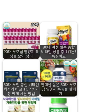
80대 여성 필수 종합
90대 부모님 영양제 특
비타민 상품 중 1위는?
징들 요약 정리
특징비교
80대 노인 종합 비타민
판매율 높은 80대 부모
최저가 비교 TOP 7 가
님 영양제 특징들 살펴
장 싸게 사는 방법
보기