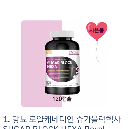
1. 당뇨 로얄캐네디언 슈가블럭헥사