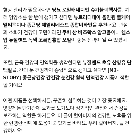
혈당 관리가 필요하다면
당뇨 로얄캐네디언 슈가블럭헥사
를, 여
러 영양소를 한 번에 챙기고 싶다면
뉴트리디데이 올인원 풀케어
멀티팩
이나
종근당 데일리베스트 종합비타민
을 추천해요. 관절
과 소화기 건강이 고민이라면
쿠바 산 비즈왁스 알코올
이나
헬스
업 뉴질랜드 녹색 초록입홍합 오일
이 좋은 선택이 될 수 있겠네
요.
또한, 근육 건강과 면역력을 생각한다면
뉴질랜드 초유 산양유 단
백질
을, 간과 눈 건강까지 종합적으로 챙기고 싶다면
[MJ-
STORY] 종근당건강 간건강 눈건강 활력 면역건강
제품이 적합
할 거예요.
어떤 제품을 선택하시든, 꾸준히 섭취하는 것이 가장 중요해요.
영양제는 단기간에 효과를 보기보다 장기적인 관점에서 건강을
보조하는 역할을 하거든요. 이 글이 할아버지의 건강한 노후를 위
한 현명한 선택에 도움이 되었기를 바라요. 우리 할아버지, 늘 건
강하세요!