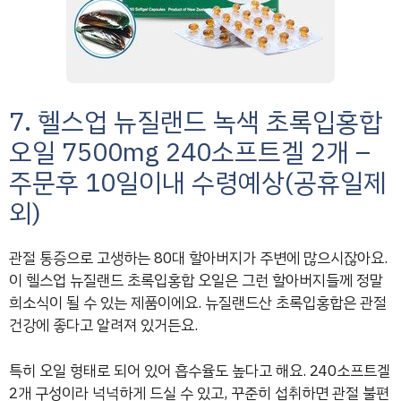
7. 헬스업 뉴질랜드 녹색 초록입홍합
오일 7500mg 240소프트겔 2개 –
주문후 10일이내 수령예상(공휴일제
외)
관절 통증으로 고생하는 80대 할아버지가 주변에 많으시잖아요.
이 헬스업 뉴질랜드 초록입홍합 오일은 그런 할아버지들께 정말
희소식이 될 수 있는 제품이에요. 뉴질랜드산 초록입홍합은 관절
건강에 좋다고 알려져 있거든요.
특히 오일 형태로 되어 있어 흡수율도 높다고 해요. 240소프트겔
2개 구성이라 넉넉하게 드실 수 있고, 꾸준히 섭취하면 관절 불편