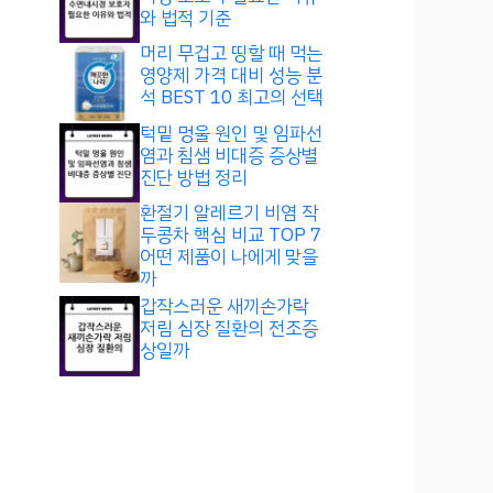
와 법적 기준
머리 무겁고 띵할 때 먹는
영양제 가격 대비 성능 분
석 BEST 10 최고의 선택
턱밑 멍울 원인 및 임파선
염과 침샘 비대증 증상별
진단 방법 정리
환절기 알레르기 비염 작
두콩차 핵심 비교 TOP 7
어떤 제품이 나에게 맞을
까
갑작스러운 새끼손가락
저림 심장 질환의 전조증
상일까