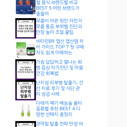
할 음식 브랜드별 비교
BEST 5 어떤 브랜드가
좋을까
무릎이 아픈 원인 자전거
무릎 통증 부위별 진단과
안장 높이 조절 꿀팁
비타민B9 엽산 엽산염 차
이 가이드 TOP 7 첫 구매
자도 쉽게 이해하는
가슴 답답하고 열나는 화
병 증상 자가진단 및 마음
건강 회복법
난치성 피부병 탈출기, 건
선 치료 후기 및 식단 관
리 성공 사례
다래끼 째기 배농술 흉터
종류별 추천 BEST 4 다
양한 선택지 총정리
코막힘 탈출 전략 만성 비