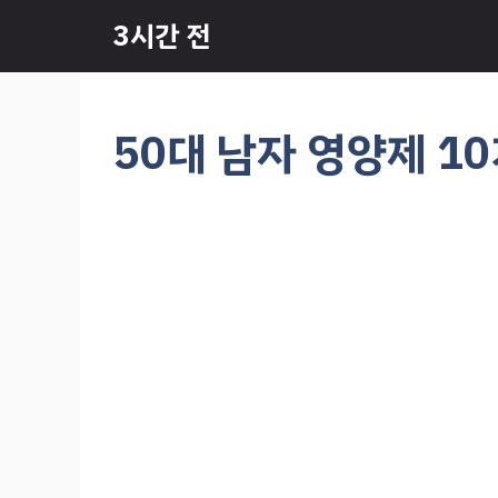
컨
3시간 전
텐
츠
로
건
50대 남자 영양제 1
너
뛰
기