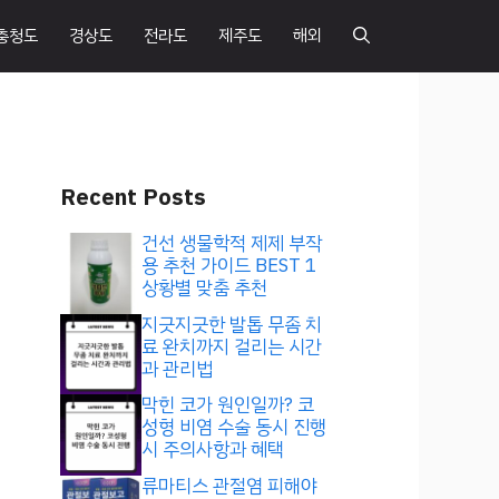
충청도
경상도
전라도
제주도
해외
Recent Posts
건선 생물학적 제제 부작
용 추천 가이드 BEST 1
상황별 맞춤 추천
지긋지긋한 발톱 무좀 치
료 완치까지 걸리는 시간
과 관리법
막힌 코가 원인일까? 코
성형 비염 수술 동시 진행
시 주의사항과 혜택
류마티스 관절염 피해야