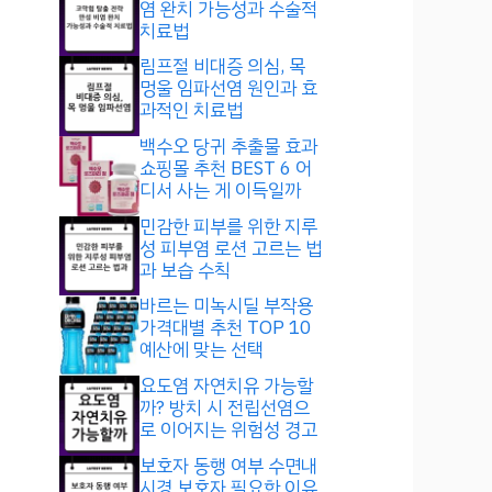
염 완치 가능성과 수술적
치료법
림프절 비대증 의심, 목
멍울 임파선염 원인과 효
과적인 치료법
백수오 당귀 추출물 효과
쇼핑몰 추천 BEST 6 어
디서 사는 게 이득일까
민감한 피부를 위한 지루
성 피부염 로션 고르는 법
과 보습 수칙
바르는 미녹시딜 부작용
가격대별 추천 TOP 10
예산에 맞는 선택
요도염 자연치유 가능할
까? 방치 시 전립선염으
로 이어지는 위험성 경고
보호자 동행 여부 수면내
시경 보호자 필요한 이유