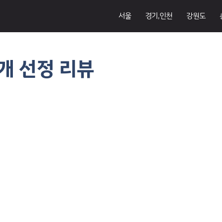
서울
경기,인천
강원도
0개 선정 리뷰