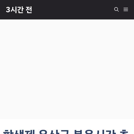
컨
3시간 전
메
텐
츠
로
뉴
건
너
뛰
기