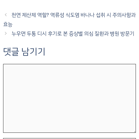
천연 제산제 역할? 역류성 식도염 바나나 섭취 시 주의사항과
효능
누우면 두통 디시 후기로 본 증상별 의심 질환과 병원 방문기
댓글 남기기
댓
글