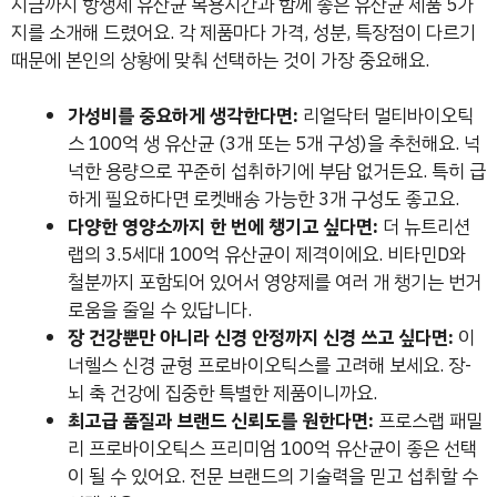
지금까지 항생제 유산균 복용시간과 함께 좋은 유산균 제품 5가
지를 소개해 드렸어요. 각 제품마다 가격, 성분, 특장점이 다르기
때문에 본인의 상황에 맞춰 선택하는 것이 가장 중요해요.
가성비를 중요하게 생각한다면:
리얼닥터 멀티바이오틱
스 100억 생 유산균 (3개 또는 5개 구성)을 추천해요. 넉
넉한 용량으로 꾸준히 섭취하기에 부담 없거든요. 특히 급
하게 필요하다면 로켓배송 가능한 3개 구성도 좋고요.
다양한 영양소까지 한 번에 챙기고 싶다면:
더 뉴트리션
랩의 3.5세대 100억 유산균이 제격이에요. 비타민D와
철분까지 포함되어 있어서 영양제를 여러 개 챙기는 번거
로움을 줄일 수 있답니다.
장 건강뿐만 아니라 신경 안정까지 신경 쓰고 싶다면:
이
너헬스 신경 균형 프로바이오틱스를 고려해 보세요. 장-
뇌 축 건강에 집중한 특별한 제품이니까요.
최고급 품질과 브랜드 신뢰도를 원한다면:
프로스랩 패밀
리 프로바이오틱스 프리미엄 100억 유산균이 좋은 선택
이 될 수 있어요. 전문 브랜드의 기술력을 믿고 섭취할 수