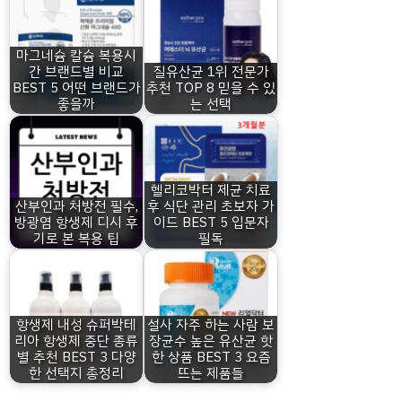
마그네슘 칼슘 복용시
간 브랜드별 비교
질유산균 1위 전문가
BEST 5 어떤 브랜드가
추천 TOP 8 믿을 수 있
좋을까
는 선택
헬리코박터 제균 치료
산부인과 처방전 필수,
후 식단 관리 초보자 가
방광염 항생제 디시 후
이드 BEST 5 입문자
기로 본 복용 팁
필독
항생제 내성 슈퍼박테
설사 자주 하는 사람 보
리아 항생제 중단 종류
장균수 높은 유산균 핫
별 추천 BEST 3 다양
한 상품 BEST 3 요즘
한 선택지 총정리
뜨는 제품들