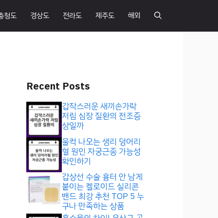
충청도
경상도
전라도
제주도
해외
Recent Posts
갑작스러운 새끼손가락
저림 심장 질환의 전조증
상일까
울컥 나오는 생리 덩어리
혈 원인 자궁근종 가능성
확인하기
갑상선 수술 흉터 안 남게
붙이는 켈로이드 실리콘
밴드 최강 추천 TOP 5 누
구나 만족하는 상품