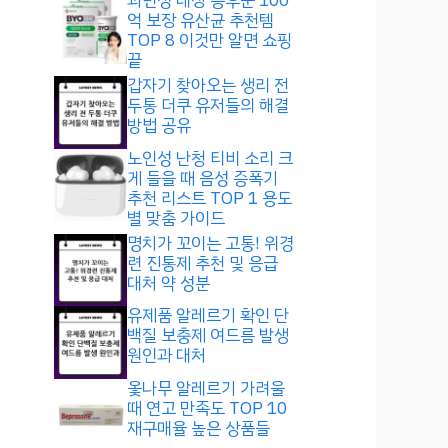
과민성 대장 증후군 100
억 보장 유산균 추천템
TOP 8 이것만 알면 쇼핑
끝
갑자기 찾아오는 생리 전
두통 더쿠 유저들의 해결
방법 공유
노인성 난청 티비 소리 크
게 들을 때 음성 증폭기
추천 리스트 TOP 1 용도
별 맞춤 가이드
명치가 꼬이는 고통! 위경
련 진통제 추천 및 응급
대처 약 성분
유제품 알레르기 확인 단
백질 보충제 여드름 발생
원인과 대처
옻나무 알레르기 가려울
때 연고 만족도 TOP 10
재구매율 높은 상품들