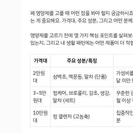
폐 영양제를 고를 때 어떤 점을 봐야 할지 궁금하시죠
는 게 중요해요. 가격대, 주요 성분, 그리고 어떤 
영양제를 고르기 전에 몇 가지 핵심 포인트를 살펴보는
있는지, 그리고 내 생활 패턴에는 어떤 제품이 더 적
가격대
주요 성분/특징
2만원
가성비를
삼백초, 맥문동, 말차 (단품)
대
달 미만
3~5만
렁케어, 브로콜리, 감초, 생강,
꾸준한 
원대
말차 (세트)
월 이상
10만원
집중적인
렁 클렌저 (고농축)
대
분