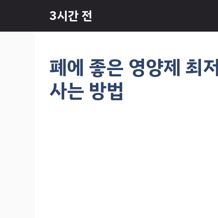
컨
3시간 전
텐
츠
로
건
폐에 좋은 영양제 최저
너
뛰
사는 방법
기