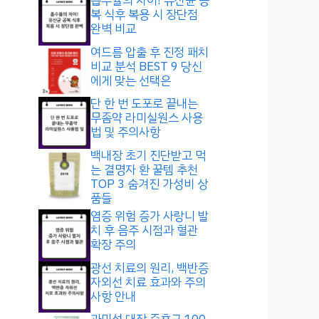
흡수율의 차이! 유산균 공
복 식후 복용 시 장단점
완벽 비교
여드름 압출 후 진정 패치
비교 분석 BEST 9 당신
에게 맞는 선택은
단 한 번 도포로 끝내는
무좀약 라미실원스 사용
법 및 주의사항
백내장 초기 진단받고 먹
는 결명자 환 꿀템 추천
TOP 3 숨겨진 가성비 상
품들
염증 위험 증가 사랑니 발
치 후 음주 시점과 혈관
확장 주의
광선 치료의 원리, 백반증
자외선 치료 효과와 주의
사항 안내