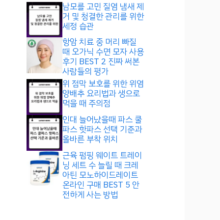
남모를 고민 질염 냄새 제
거 및 청결한 관리를 위한
세정 습관
항암 치료 중 머리 빠질
때 오가닉 수면 모자 사용
후기 BEST 2 진짜 써본
사람들의 평가
위 점막 보호를 위한 위염
양배추 요리법과 생으로
먹을 때 주의점
인대 늘어났을때 파스 쿨
파스 핫파스 선택 기준과
올바른 부착 위치
근육 펌핑 웨이트 트레이
닝 세트 수 늘릴 때 크레
아틴 모노하이드레이트
온라인 구매 BEST 5 안
전하게 사는 방법