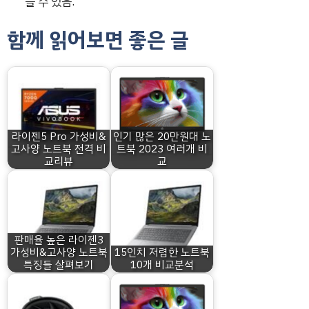
을 수 있음.
함께 읽어보면 좋은 글
라이젠5 Pro 가성비&
인기 많은 20만원대 노
고사양 노트북 전격 비
트북 2023 여러개 비
교리뷰
교
판매율 높은 라이젠3
가성비&고사양 노트북
15인치 저렴한 노트북
특징들 살펴보기
10개 비교분석