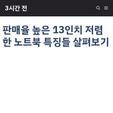
컨
3시간 전
메
텐
츠
로
뉴
판매율 높은 13인치 저렴
건
너
한 노트북 특징들 살펴보기
뛰
기