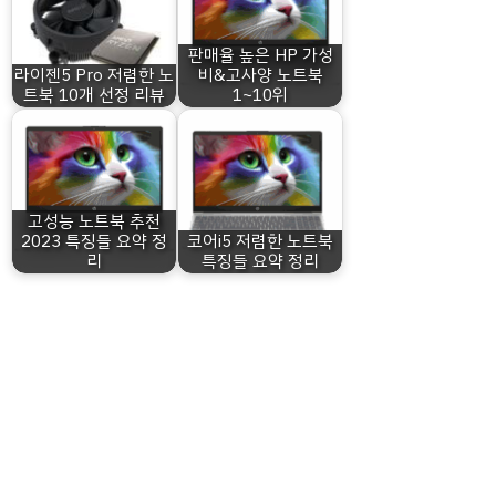
판매율 높은 HP 가성
라이젠5 Pro 저렴한 노
비&고사양 노트북
트북 10개 선정 리뷰
1~10위
고성능 노트북 추천
2023 특징들 요약 정
코어i5 저렴한 노트북
리
특징들 요약 정리