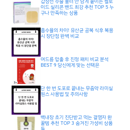
갑상선 수술 흉터 안 남게 붙이는 켈로
이드 실리콘 밴드 최강 추천 TOP 5 누
구나 만족하는 상품
흡수율의 차이! 유산균 공복 식후 복용
시 장단점 완벽 비교
여드름 압출 후 진정 패치 비교 분석
BEST 9 당신에게 맞는 선택은
단 한 번 도포로 끝내는 무좀약 라미실
원스 사용법 및 주의사항
백내장 초기 진단받고 먹는 결명자 환
꿀템 추천 TOP 3 숨겨진 가성비 상품
들