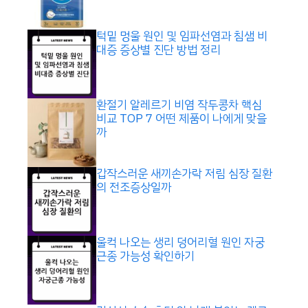
턱밑 멍울 원인 및 임파선염과 침샘 비
대증 증상별 진단 방법 정리
환절기 알레르기 비염 작두콩차 핵심
비교 TOP 7 어떤 제품이 나에게 맞을
까
갑작스러운 새끼손가락 저림 심장 질환
의 전조증상일까
울컥 나오는 생리 덩어리혈 원인 자궁
근종 가능성 확인하기