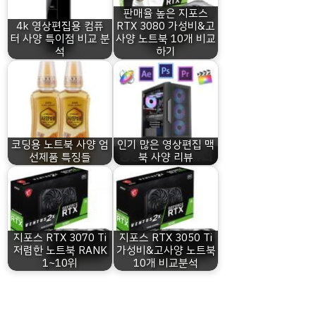
판매율 높은 지포스
4k 영상편집용 컴퓨
RTX 3080 가성비&고
터 사양 특이점 비교 분
사양 노트북 10개 비교
석
하기
코딩용 노트북 사양 엄
인기 많은 영상편집 맥
선제품 특징들
북 사양 리뷰
지포스 RTX 3070 Ti
지포스 RTX 3050 Ti
저렴한 노트북 RANK
가성비&고사양 노트북
1~10위
10개 비교분석