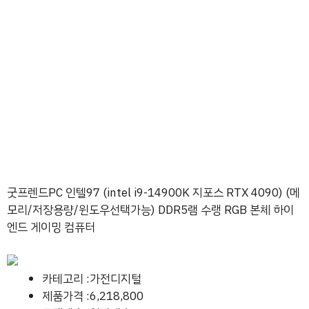
굿프렌드PC 인텔97 (intel i9-14900K 지포스 RTX 4090) (메
모리/저장용량/윈도우선택가능) DDR5램 수랭 RGB 본체 하이
엔드 게이밍 컴퓨터
카테고리 :가전디지털
제품가격 :6,218,800