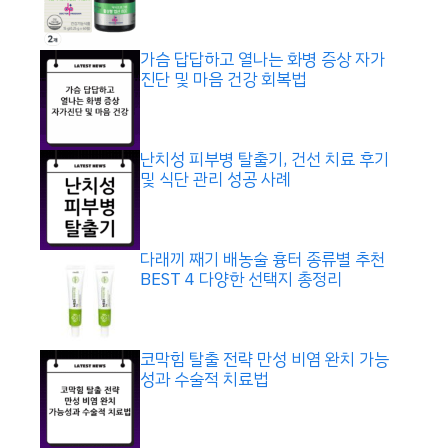
가슴 답답하고 열나는 화병 증상 자가
진단 및 마음 건강 회복법
난치성 피부병 탈출기, 건선 치료 후기
및 식단 관리 성공 사례
다래끼 째기 배농술 흉터 종류별 추천
BEST 4 다양한 선택지 총정리
코막힘 탈출 전략 만성 비염 완치 가능
성과 수술적 치료법