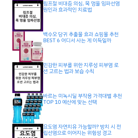
림프절 비대증 의심, 목 멍울 임파선염
원인과 효과적인 치료법
백수오 당귀 추출물 효과 쇼핑몰 추천
BEST 6 어디서 사는 게 이득일까
민감한 피부를 위한 지루성 피부염 로
션 고르는 법과 보습 수칙
바르는 미녹시딜 부작용 가격대별 추천
TOP 10 예산에 맞는 선택
요도염 자연치유 가능할까? 방치 시 전
립선염으로 이어지는 위험성 경고