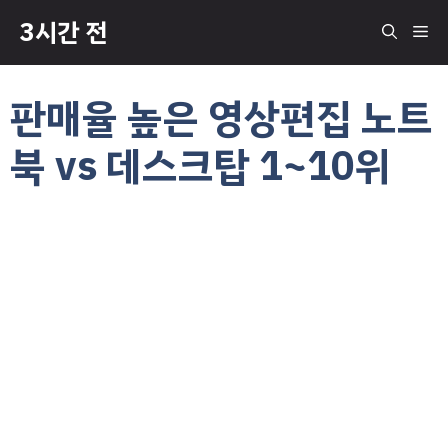
컨
3시간 전
메
텐
츠
로
뉴
판매율 높은 영상편집 노트
건
너
북 vs 데스크탑 1~10위
뛰
기