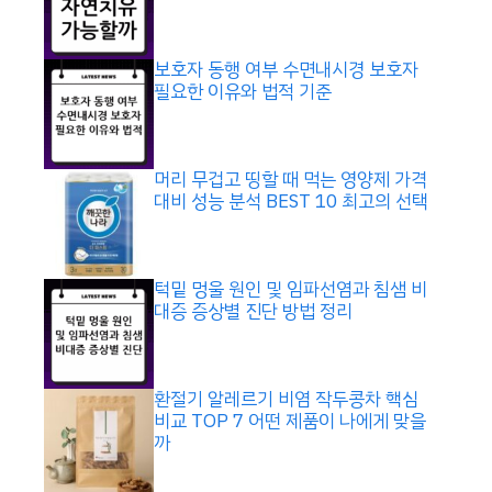
보호자 동행 여부 수면내시경 보호자
필요한 이유와 법적 기준
머리 무겁고 띵할 때 먹는 영양제 가격
대비 성능 분석 BEST 10 최고의 선택
턱밑 멍울 원인 및 임파선염과 침샘 비
대증 증상별 진단 방법 정리
환절기 알레르기 비염 작두콩차 핵심
비교 TOP 7 어떤 제품이 나에게 맞을
까