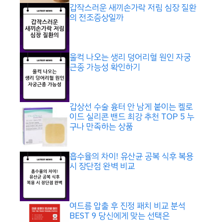
갑작스러운 새끼손가락 저림 심장 질환
의 전조증상일까
울컥 나오는 생리 덩어리혈 원인 자궁
근종 가능성 확인하기
갑상선 수술 흉터 안 남게 붙이는 켈로
이드 실리콘 밴드 최강 추천 TOP 5 누
구나 만족하는 상품
흡수율의 차이! 유산균 공복 식후 복용
시 장단점 완벽 비교
여드름 압출 후 진정 패치 비교 분석
BEST 9 당신에게 맞는 선택은