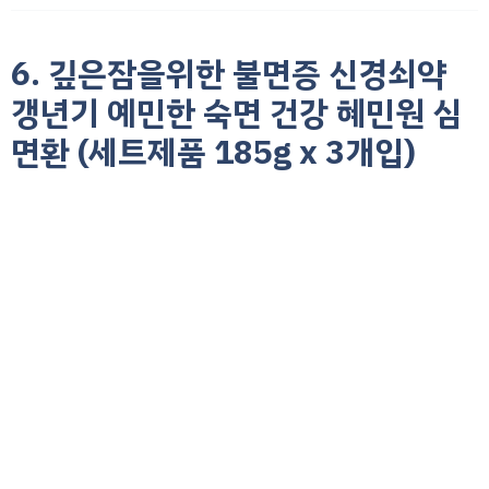
6. 깊은잠을위한 불면증 신경쇠약
갱년기 예민한 숙면 건강 혜민원 심
면환 (세트제품 185g x 3개입)