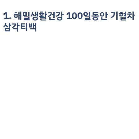
1. 해밀생활건강 100일동안 기혈차
삼각티백