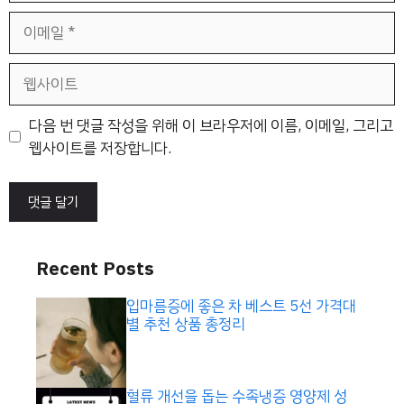
이
메
일
웹
사
이
다음 번 댓글 작성을 위해 이 브라우저에 이름, 이메일, 그리고
트
웹사이트를 저장합니다.
Recent Posts
입마름증에 좋은 차 베스트 5선 가격대
별 추천 상품 총정리
혈류 개선을 돕는 수족냉증 영양제 성