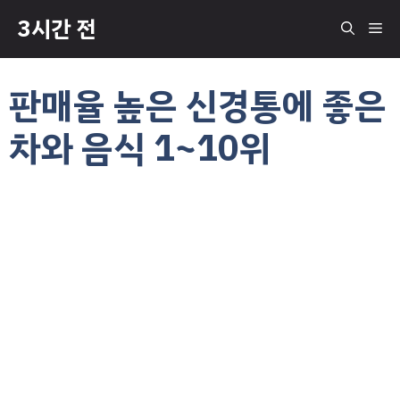
컨
3시간 전
메
텐
츠
로
뉴
판매율 높은 신경통에 좋은
건
너
차와 음식 1~10위
뛰
기