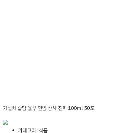
기혈차 습담 율무 연잎 산사 진피 100ml 50포
카테고리 :식품