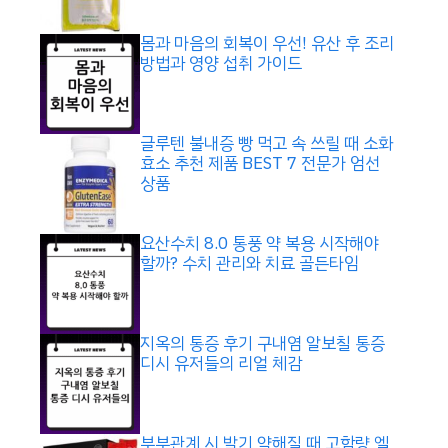
몸과 마음의 회복이 우선! 유산 후 조리
방법과 영양 섭취 가이드
글루텐 불내증 빵 먹고 속 쓰릴 때 소화
효소 추천 제품 BEST 7 전문가 엄선
상품
요산수치 8.0 통풍 약 복용 시작해야
할까? 수치 관리와 치료 골든타임
지옥의 통증 후기 구내염 알보칠 통증
디시 유저들의 리얼 체감
부부관계 시 발기 약해질 때 고함량 엘