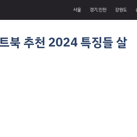
서울
경기,인천
강원도
북 추천 2024 특징들 살