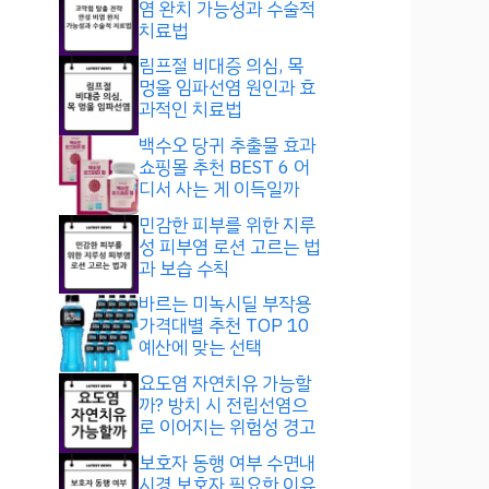
염 완치 가능성과 수술적
치료법
림프절 비대증 의심, 목
멍울 임파선염 원인과 효
과적인 치료법
백수오 당귀 추출물 효과
쇼핑몰 추천 BEST 6 어
디서 사는 게 이득일까
민감한 피부를 위한 지루
성 피부염 로션 고르는 법
과 보습 수칙
바르는 미녹시딜 부작용
가격대별 추천 TOP 10
예산에 맞는 선택
요도염 자연치유 가능할
까? 방치 시 전립선염으
로 이어지는 위험성 경고
보호자 동행 여부 수면내
시경 보호자 필요한 이유