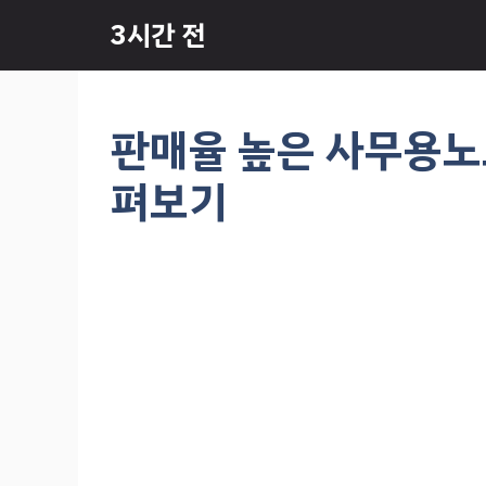
컨
3시간 전
텐
츠
로
건
판매율 높은 사무용노트
너
뛰
펴보기
기