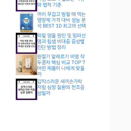
와 법적 기준
머리 무겁고 띵할 때 먹는
영양제 가격 대비 성능 분
석 BEST 10 최고의 선택
턱밑 멍울 원인 및 임파선
염과 침샘 비대증 증상별
진단 방법 정리
환절기 알레르기 비염 작
두콩차 핵심 비교 TOP 7
어떤 제품이 나에게 맞을
까
갑작스러운 새끼손가락
저림 심장 질환의 전조증
상일까