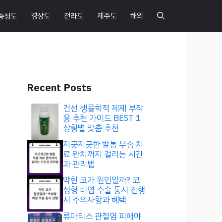
충청도
경상도
전라도
제주도
해외
Recent Posts
건선 생물학적 제제 부작
용 추천 가이드 BEST 1
상황별 맞춤 추천
지긋지긋한 발톱 무좀 치
료 완치까지 걸리는 시간
과 관리법
막힌 코가 원인일까? 코
성형 비염 수술 동시 진행
시 주의사항과 혜택
류마티스 관절염 피해야