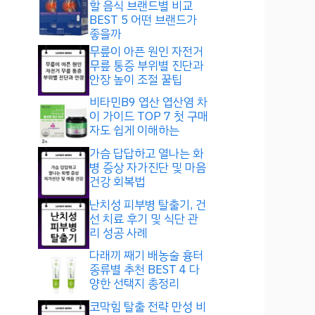
할 음식 브랜드별 비교
BEST 5 어떤 브랜드가
좋을까
무릎이 아픈 원인 자전거
무릎 통증 부위별 진단과
안장 높이 조절 꿀팁
비타민B9 엽산 엽산염 차
이 가이드 TOP 7 첫 구매
자도 쉽게 이해하는
가슴 답답하고 열나는 화
병 증상 자가진단 및 마음
건강 회복법
난치성 피부병 탈출기, 건
선 치료 후기 및 식단 관
리 성공 사례
다래끼 째기 배농술 흉터
종류별 추천 BEST 4 다
양한 선택지 총정리
코막힘 탈출 전략 만성 비