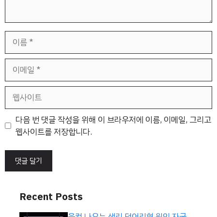
이
름
이
메
일
웹
사
이
다음 번 댓글 작성을 위해 이 브라우저에 이름, 이메일, 그리고
트
웹사이트를 저장합니다.
Recent Posts
울컥 나오는 생리 덩어리혈 원인 자궁