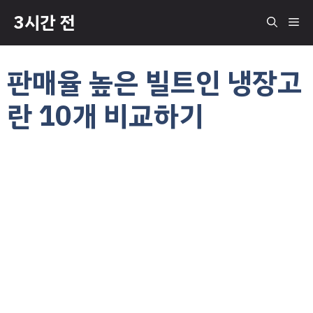
컨
3시간 전
메
텐
츠
로
뉴
판매율 높은 빌트인 냉장고
건
너
란 10개 비교하기
뛰
기