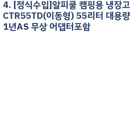
4. [정식수입]알피쿨 캠핑용 냉장고
CTR55TD(이동형) 55리터 대용량
1년AS 무상 어댑터포함