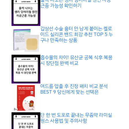
근종 가능성 확인하기
갑상선 수술 흉터 안 남게 붙이는 켈로
이드 실리콘 밴드 최강 추천 TOP 5 누
구나 만족하는 상품
흡수율의 차이! 유산균 공복 식후 복용
시 장단점 완벽 비교
여드름 압출 후 진정 패치 비교 분석
BEST 9 당신에게 맞는 선택은
단 한 번 도포로 끝내는 무좀약 라미실
원스 사용법 및 주의사항