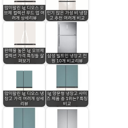
많이팔린 lg 디오스 오
브제 컬렉션 무드 업 여
인기 많은 가성 비 냉장
러개 상세리뷰
고 추천 여러개 비교
판매율 높은 lg 오브제
컬렉션 가격 특징들 살
삼성 빌트인 냉장고 전
펴보기
원 10개 비교리뷰
많이팔린 lg 디오스 냉
lg 양문형 냉장고 사이
장고 가격 여러개 상세
즈 제품 중 1위는? 특징
리뷰
비교