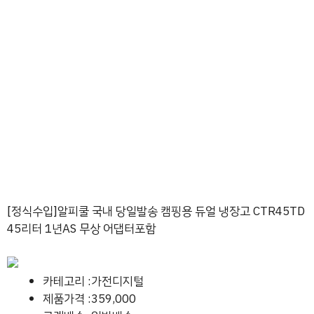
[정식수입]알피쿨 국내 당일발송 캠핑용 듀얼 냉장고 CTR45TD
45리터 1년AS 무상 어댑터포함
카테고리 :가전디지털
제품가격 :359,000