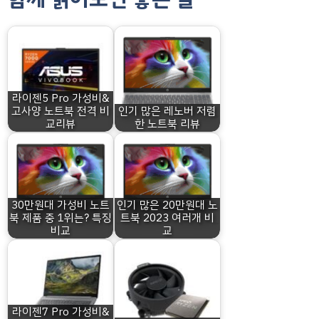
라이젠5 Pro 가성비&
고사양 노트북 전격 비
인기 많은 레노버 저렴
교리뷰
한 노트북 리뷰
30만원대 가성비 노트
인기 많은 20만원대 노
북 제품 중 1위는? 특징
트북 2023 여러개 비
비교
교
라이젠7 Pro 가성비&