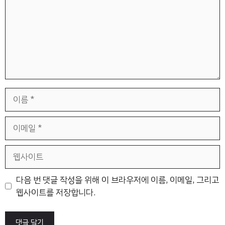
이
름
이
메
일
웹
사
이
다음 번 댓글 작성을 위해 이 브라우저에 이름, 이메일, 그리고
트
웹사이트를 저장합니다.