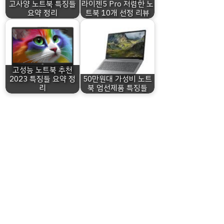
고사양 노트북 특징들
라이젠5 Pro 저렴한 노
요약 정리
트북 10개 선정 리뷰
고성능 노트북 추천
2023 특징들 요약 정
50만원대 가성비 노트
리
북 엄선제품 특징들