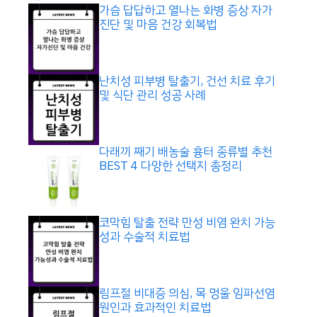
가슴 답답하고 열나는 화병 증상 자가
진단 및 마음 건강 회복법
난치성 피부병 탈출기, 건선 치료 후기
및 식단 관리 성공 사례
다래끼 째기 배농술 흉터 종류별 추천
BEST 4 다양한 선택지 총정리
코막힘 탈출 전략 만성 비염 완치 가능
성과 수술적 치료법
림프절 비대증 의심, 목 멍울 임파선염
원인과 효과적인 치료법