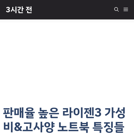
컨
3시간 전
메
텐
츠
로
뉴
건
너
뛰
기
판매율 높은 라이젠3 가성
비&고사양 노트북 특징들