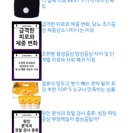
디 실속 비교 BEST 5 가격 대비 만족
도
급격한 피로와 체중 변화, 당뇨 초기증
상 체중감소 나타나는 이유
조현병 음성증상 양성증상 차이 및 단
계별 치료와 사회 복귀 지원
결혼식 앞두고 붓기 빼는 호박 팥차 최
강 추천 TOP 5 누구나 만족하는 상품
원인 분석과 정밀 검사 종류, 심장 찌릿
증상 부정맥일까 협심증일까?