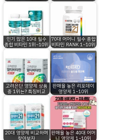
인기 많은 10대 필수
70대 어머니 필수 종합
종합 비타민 1위~10위
비타민 RANK 1~10위
고려은단 영양제 상품
판매율 높은 리포데이
중 1위는? 특징비교
영양제 1~10위
20대 영양제 비교하며
판매율 높은 40대 어머
찾아보자
니 영양제 1~10위