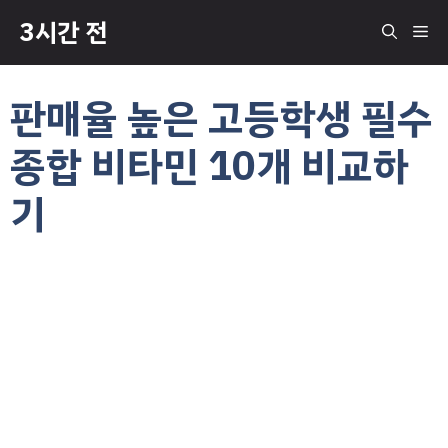
컨
3시간 전
메
텐
츠
로
뉴
판매율 높은 고등학생 필수
건
너
종합 비타민 10개 비교하
뛰
기
기