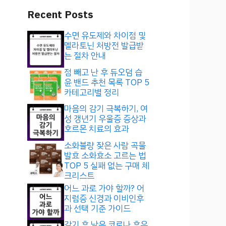
Recent Posts
수면 유도제와 차이점 및
멜라토닌 처방전 발급받
는 절차 안내
점 빼고 난 후 듀오덤 습
윤 밴드 추천 목록 TOP 5
카테고리별 정리
마음의 감기 극복하기, 여
성 갱년기 우울증 증상과
호르몬 치료의 효과
소화불량 잦은 사람 곡물
발효 소화효소 고르는 법
TOP 5 실패 없는 구매 체
크리스트
어느 과로 가야 할까? 어
지럼증 신경과 이비인후
과 선택 기준 가이드
감기 후 남은 코로나 후유