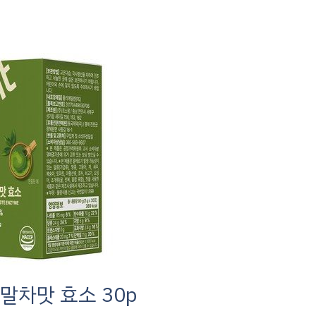
 말차맛 효소 30p