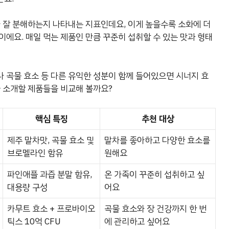
나 잘 분해하는지 나타내는 지표인데요, 이게 높을수록 소화에 더
이에요. 매일 먹는 제품인 만큼 꾸준히 섭취할 수 있는 맛과 형태
 곡물 효소 등 다른 유익한 성분이 함께 들어있으면 시너지 효
늘 소개할 제품들을 비교해 볼까요?
핵심 특징
추천 대상
제주 말차맛, 곡물 효소 및
말차를 좋아하고 다양한 효소를
브로멜라인 함유
원해요
파인애플 과즙 분말 함유,
온 가족이 꾸준히 섭취하고 싶
대용량 구성
어요
카무트 효소 + 프로바이오
곡물 효소와 장 건강까지 한 번
틱스 10억 CFU
에 관리하고 싶어요