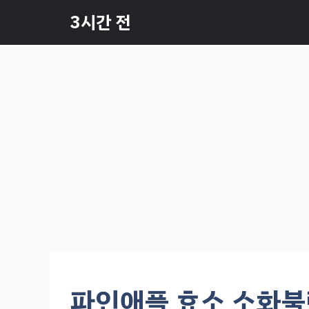
컨
3시간 전
텐
츠
로
건
너
뛰
기
파인애플 효소 소화불량