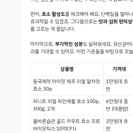
먼저,
효소 활성도
를 체크해야 해요. 단백질을 얼마
효과적일 수 있겠죠. 그다음으로는
맛과 섭취 편의성
를 고르는 게 좋답니다.
마지막으로,
부가적인 성분
도 살펴보세요. 유산균이나
과를 기대할 수 있어요. 이런 기준들을 바탕으로 오
상품명
가격대
동국제약 마이핏 제주 리얼 말차맛
1만원대 초
효소 30p
반
퍼니트 리얼 파인애플 효소 100p,
6만원대 중
300g, 2개
반 (대용량)
올바른습관 골드 카무트 효소 프로
2만원대 후
바이오틱스 10억CFU
반