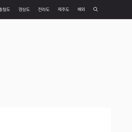
충청도
경상도
전라도
제주도
해외