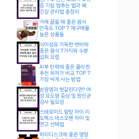
증 기침 멈추는 법과 폐
건강 관리법 총정리
가래 끓을 때 좋은 음식
만족도 TOP 7 재구매율
높은 상품들
식이섬유 가득한 변비에
좋은 음식 7가지와 수분
섭취 요령
피부 탄력에 좋은 콜라겐
추천 최저가 비교 TOP 7
가장 싸게 사는 방법
방광염과 헷갈린다면? 여
성 요도염 증상 및 원인균
검사 필요성
스테로이드 함량 차이 리
도멕스 데스오웬 차이 및
연고 선택법
허리디스크에 좋은 영양