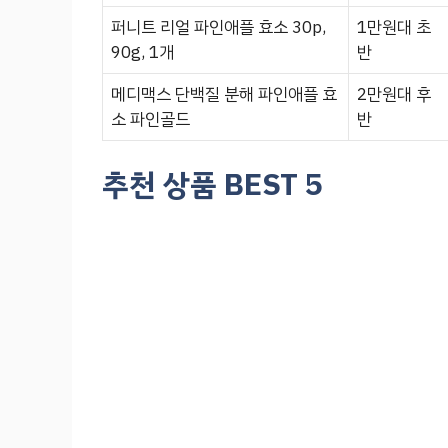
퍼니트 리얼 파인애플 효소 30p,
1만원대 초
90g, 1개
반
메디맥스 단백질 분해 파인애플 효
2만원대 후
소 파인골드
반
추천 상품 BEST 5