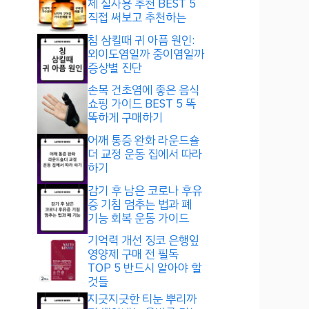
제 실사용 추천 BEST 5
직접 써보고 추천하는
침 삼킬때 귀 아픔 원인:
외이도염일까 중이염일까
증상별 진단
손목 건초염에 좋은 음식
쇼핑 가이드 BEST 5 똑
똑하게 구매하기
어깨 통증 완화 라운드숄
더 교정 운동 집에서 따라
하기
감기 후 남은 코로나 후유
증 기침 멈추는 법과 폐
기능 회복 운동 가이드
기억력 개선 징코 은행잎
영양제 구매 전 필독
TOP 5 반드시 알아야 할
것들
지긋지긋한 티눈 뿌리까