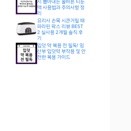
지 뽑아내는 올바른 티눈
액 사용법과 주의사항 정
리
요리사 손목 시큰거릴 때
파라핀 왁스 리뷰 BEST
2 실사용 2개월 솔직 후
기
입덧 약 복용 전 필독! 임
산부 입덧약 부작용 및 안
전한 복용 가이드