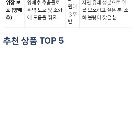
위장 보
양배추 추출물로
자연 유래 성분으로 위
원대
호 (양배
위벽 보호 및 소화
를 보호하고 싶은 분, 소
중후
추)
에 도움을 줘요.
화 불량이 잦은 분
반
추천 상품 TOP 5