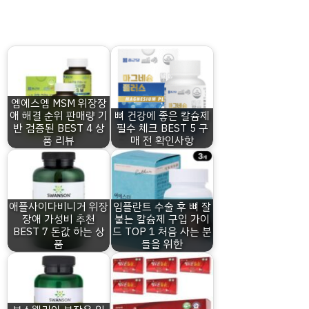
엠에스엠 MSM 위장장
애 해결 순위 판매량 기
뼈 건강에 좋은 칼슘제
반 검증된 BEST 4 상
필수 체크 BEST 5 구
품 리뷰
매 전 확인사항
애플사이다비니거 위장
임플란트 수술 후 뼈 잘
장애 가성비 추천
붙는 칼슘제 구입 가이
BEST 7 돈값 하는 상
드 TOP 1 처음 사는 분
품
들을 위한