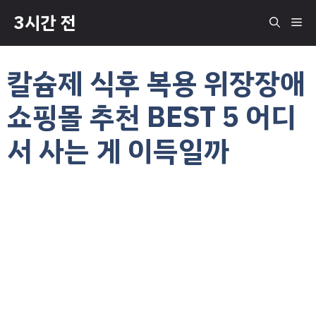
컨
3시간 전
메
텐
츠
로
뉴
칼슘제 식후 복용 위장장애
건
너
쇼핑몰 추천 BEST 5 어디
뛰
기
서 사는 게 이득일까