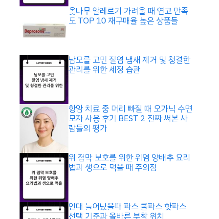
옻나무 알레르기 가려울 때 연고 만족
도 TOP 10 재구매율 높은 상품들
남모를 고민 질염 냄새 제거 및 청결한
관리를 위한 세정 습관
항암 치료 중 머리 빠질 때 오가닉 수면
모자 사용 후기 BEST 2 진짜 써본 사
람들의 평가
위 점막 보호를 위한 위염 양배추 요리
법과 생으로 먹을 때 주의점
인대 늘어났을때 파스 쿨파스 핫파스
선택 기준과 올바른 부착 위치