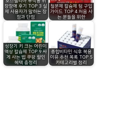
보스웰리아 부작용 위
장장애 후기 TOP 3 실
철분제 칼슘제 텀 구입
제 사용자가 말하는 장
가이드 TOP 4 처음 사
점과 단점
는 분들을 위한
성장기 키 크는 어린이
액상 칼슘제 TOP 9 싸
종합비타민 식후 복용
게 사는 법 쿠팡 할인
이유 추천 목록 TOP 5
혜택 총정리
카테고리별 정리