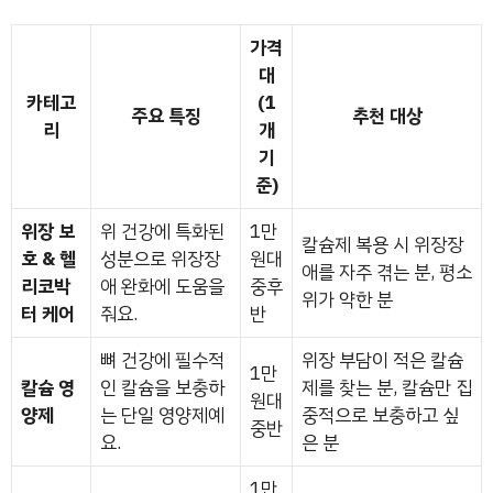
가격
대
카테고
(1
주요 특징
추천 대상
리
개
기
준)
위장 보
위 건강에 특화된
1만
칼슘제 복용 시 위장장
호 & 헬
성분으로 위장장
원대
애를 자주 겪는 분, 평소
리코박
애 완화에 도움을
중후
위가 약한 분
터 케어
줘요.
반
뼈 건강에 필수적
위장 부담이 적은 칼슘
1만
칼슘 영
인 칼슘을 보충하
제를 찾는 분, 칼슘만 집
원대
양제
는 단일 영양제예
중적으로 보충하고 싶
중반
요.
은 분
1만