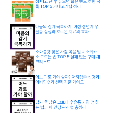
점 빼고 난 후 듀오덤 습윤 밴드 추천 목
록 TOP 5 카테고리별 정리
마음의 감기 극복하기, 여성 갱년기 우
울증 증상과 호르몬 치료의 효과
소화불량 잦은 사람 곡물 발효 소화효
소 고르는 법 TOP 5 실패 없는 구매 체
크리스트
어느 과로 가야 할까? 어지럼증 신경과
이비인후과 선택 기준 가이드
감기 후 남은 코로나 후유증 기침 멈추
는 법과 폐 건강 관리법 총정리