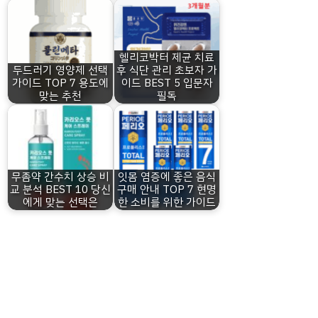
헬리코박터 제균 치료
두드러기 영양제 선택
후 식단 관리 초보자 가
가이드 TOP 7 용도에
이드 BEST 5 입문자
맞는 추천
필독
무좀약 간수치 상승 비
잇몸 염증에 좋은 음식
교 분석 BEST 10 당신
구매 안내 TOP 7 현명
에게 맞는 선택은
한 소비를 위한 가이드