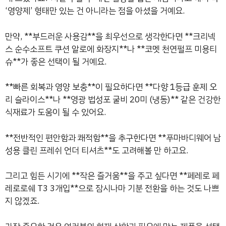
‘영양제’ 형태만 있는 건 아니라는 점을 아셨을 거예요.
만약, **부드러운 사용감**을 최우선으로 생각한다면 **크리넥
스 순수소프트 쿠션 알로에 화장지**나 **코멧 천연펄프 미용티
슈**가 좋은 선택이 될 거예요.
**빠른 회복과 영양 보충**이 필요하다면 **다향 1등급 훈제 오
리 슬라이스**나 **영광 법성포 굴비 20미 (냉동)** 같은 건강한
식재료가 도움이 될 수 있어요.
**전반적인 편안함과 쾌적함**을 추구한다면 **푸마바디웨어 남
성용 클린 프레쉬 언더 티셔츠**도 고려해볼 만 하고요.
그리고 힘든 시기에 **작은 즐거움**을 주고 싶다면 **페레로 페
레로로쉐 T3 3개입**으로 잠시나마 기분 전환을 하는 것도 나쁘
지 않겠죠.