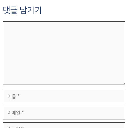
댓글 남기기
댓
글
이
름
이
메
일
웹