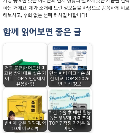
가장 중요한 것은 여러분의 현재 상황과 필요에 맞는 제품을 선택
하는 거예요. 제가 소개해 드린 정보들을 바탕으로 꼼꼼하게 비교
해보시고, 후회 없는 선택 하시길 바랍니다!
함께 읽어보면 좋은 글
거동 불편한 어르신 미
끄럼 방지 매트 실용 가
만성 변비 마그네슘 최
이드 TOP 7 일상에서
신 비교 TOP 8 2026
유용한 팁
년 최신 정보
치질 수술 후 배변 활동
돕는 영양제 가격 분석
변비에 좋은 영양제, 약
TOP 7 적정 가격은 얼
10개 비교리뷰
마일까