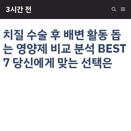
컨
3시간 전
메
텐
츠
로
뉴
치질 수술 후 배변 활동 돕
건
너
는 영양제 비교 분석 BEST
뛰
기
7 당신에게 맞는 선택은