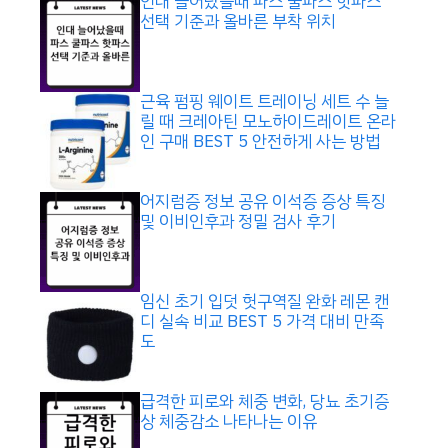
인대 늘어났을때 파스 쿨파스 핫파스
선택 기준과 올바른 부착 위치
근육 펌핑 웨이트 트레이닝 세트 수 늘
릴 때 크레아틴 모노하이드레이트 온라
인 구매 BEST 5 안전하게 사는 방법
어지럼증 정보 공유 이석증 증상 특징
및 이비인후과 정밀 검사 후기
임신 초기 입덧 헛구역질 완화 레몬 캔
디 실속 비교 BEST 5 가격 대비 만족
도
급격한 피로와 체중 변화, 당뇨 초기증
상 체중감소 나타나는 이유