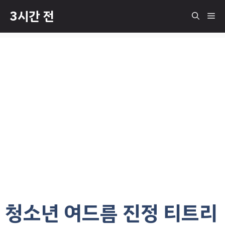
컨
3시간 전
메
텐
츠
로
뉴
건
너
뛰
기
청소년 여드름 진정 티트리