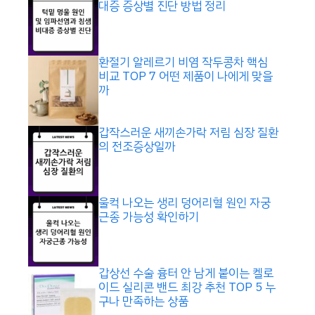
대증 증상별 진단 방법 정리
환절기 알레르기 비염 작두콩차 핵심
비교 TOP 7 어떤 제품이 나에게 맞을
까
갑작스러운 새끼손가락 저림 심장 질환
의 전조증상일까
울컥 나오는 생리 덩어리혈 원인 자궁
근종 가능성 확인하기
갑상선 수술 흉터 안 남게 붙이는 켈로
이드 실리콘 밴드 최강 추천 TOP 5 누
구나 만족하는 상품