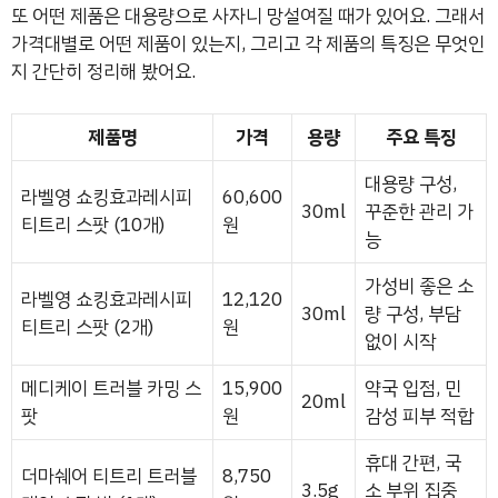
또 어떤 제품은 대용량으로 사자니 망설여질 때가 있어요. 그래서
가격대별로 어떤 제품이 있는지, 그리고 각 제품의 특징은 무엇인
지 간단히 정리해 봤어요.
제품명
가격
용량
주요 특징
대용량 구성,
라벨영 쇼킹효과레시피
60,600
30ml
꾸준한 관리 가
티트리 스팟 (10개)
원
능
가성비 좋은 소
라벨영 쇼킹효과레시피
12,120
30ml
량 구성, 부담
티트리 스팟 (2개)
원
없이 시작
메디케이 트러블 카밍 스
15,900
약국 입점, 민
20ml
팟
원
감성 피부 적합
휴대 간편, 국
더마쉐어 티트리 트러블
8,750
3.5g
소 부위 집중