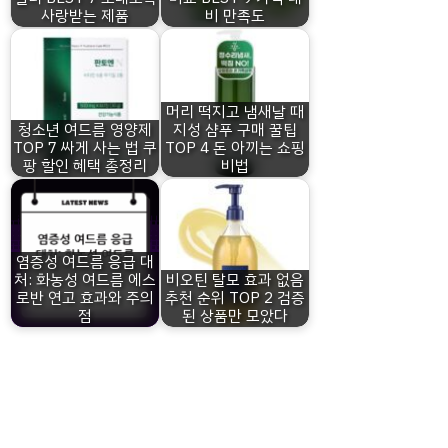
사랑받는 제품
비 만족도
머리 떡지고 냄새날 때
청소년 여드름 영양제
지성 샴푸 구매 꿀팁
TOP 7 싸게 사는 법 쿠
TOP 4 돈 아끼는 쇼핑
팡 할인 혜택 총정리
비법
염증성 여드름 응급 대
처: 화농성 여드름 에스
비오틴 탈모 효과 없음
로반 연고 효과와 주의
추천 순위 TOP 2 검증
점
된 상품만 모았다