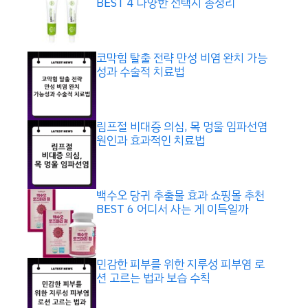
BEST 4 다양한 선택지 총정리
코막힘 탈출 전략 만성 비염 완치 가능
성과 수술적 치료법
림프절 비대증 의심, 목 멍울 임파선염
원인과 효과적인 치료법
백수오 당귀 추출물 효과 쇼핑몰 추천
BEST 6 어디서 사는 게 이득일까
민감한 피부를 위한 지루성 피부염 로
션 고르는 법과 보습 수칙