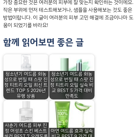
가장 중요한 것은 여러분의 피부에 잘 맞는지 확인하는 것이에요.
작은 부위에 먼저 테스트해보거나, 샘플을 사용해보는 것도 좋은
방법이랍니다. 이 글이 여러분의 피부 고민 해결에 조금이나마 도
움이 되었기를 바라요!
함께 읽어보면 좋은 글
청소년기 여드름 화농
청소년기 여드름 화농
성으로 번질 때 스팟 진
성으로 번질 때 스팟 진
정 티트리 오일 최신 트
정 티트리 오일 실속 비
렌드 TOP 5 2026년
교 BEST 5 가격 대비
유행 상품
만족도
사춘기 여드름 피부 진
정 어성초 스킨 베스트
아연 여드름 효과 실속
셀러 BEST 7 오래도록
비교 BEST 9 가격 대