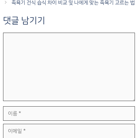
족욕기 건식 습식 차이 비교 및 나에게 맞는 족욕기 고르는 법
댓글 남기기
댓
글
이
름
이
메