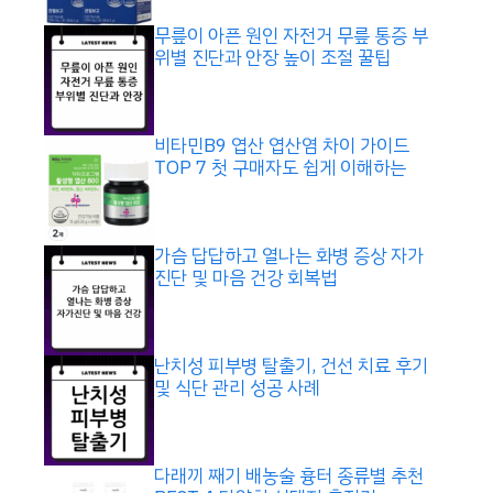
무릎이 아픈 원인 자전거 무릎 통증 부
위별 진단과 안장 높이 조절 꿀팁
비타민B9 엽산 엽산염 차이 가이드
TOP 7 첫 구매자도 쉽게 이해하는
가슴 답답하고 열나는 화병 증상 자가
진단 및 마음 건강 회복법
난치성 피부병 탈출기, 건선 치료 후기
및 식단 관리 성공 사례
다래끼 째기 배농술 흉터 종류별 추천