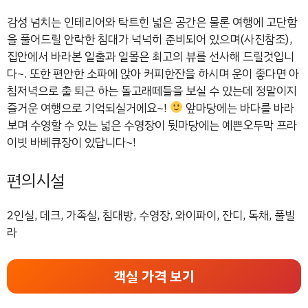
감성 넘치는 인테리어와 탁트힌 넓은 공간은 물론 여행에 고단함
을 풀어드릴 안락한 침대가 넉넉히 준비되어 있으며(사진참조),
집안에서 바라본 일출과 일몰은 최고의 뷰를 선사해 드릴것입니
다~. 또한 편안한 소파에 앉아 커피한잔을 하시며 운이 좋다면 아
침저녁으로 출 퇴근 하는 돌고래떼들을 보실 수 있는데 정말이지
즐거운 여행으로 기억되실거에요~!
앞마당에는 바다를 바라
보며 수영할 수 있는 넓은 수영장이 뒷마당에는 예쁜오두막 프라
이빗 바베큐장이 있답니다~!
편의시설
2인실, 데크, 가족실, 침대방, 수영장, 와이파이, 잔디, 독채, 풀빌
라
객실 가격 보기