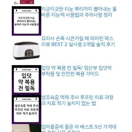
지긋지긋한 티눈 뿌리까지 뽑아내는 올
바른 티눈액 사용법과 주의사항 정리
요리사 손목 시큰거릴 때 파라핀 왁스
리뷰 BEST 2 실사용 2개월 솔직 후기
입덧 약 복용 전 필독! 임산부 입덧약
부작용 및 안전한 복용 가이드
성조숙증 억제 주사 루프린 치료 과정
과 치료 적기 놓치지 않는 법
입마름증에 좋은 차 베스트 5선 가격대