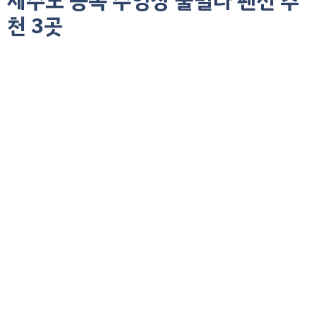
제주도 동쪽 수영장 풀빌라 펜션 추
천 3곳