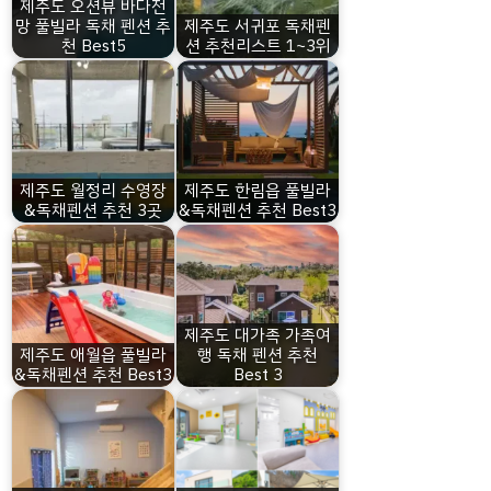
제주도 오션뷰 바다전
망 풀빌라 독채 펜션 추
제주도 서귀포 독채펜
천 Best5
션 추천리스트 1~3위
제주도 월정리 수영장
제주도 한림읍 풀빌라
&독채펜션 추천 3곳
&독채펜션 추천 Best3
제주도 대가족 가족여
제주도 애월읍 풀빌라
행 독채 펜션 추천
&독채펜션 추천 Best3
Best 3