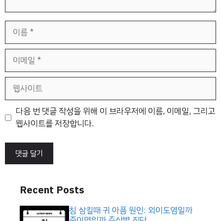
이
름
이
메
일
웹
사
이
다음 번 댓글 작성을 위해 이 브라우저에 이름, 이메일, 그리고
트
웹사이트를 저장합니다.
Recent Posts
침 삼킬때 귀 아픔 원인: 외이도염일까
중이염일까 증상별 진단