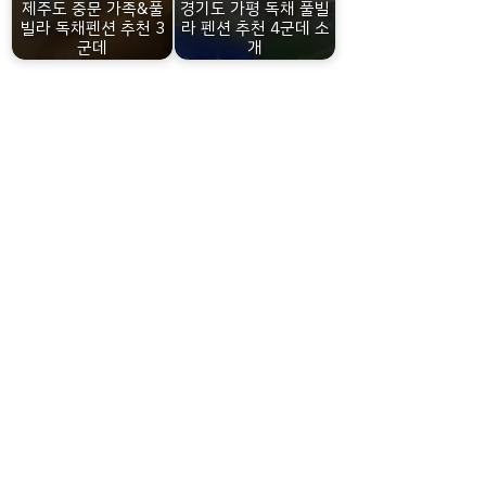
제주도 중문 가족&풀
경기도 가평 독채 풀빌
빌라 독채펜션 추천 3
라 펜션 추천 4군데 소
군데
개