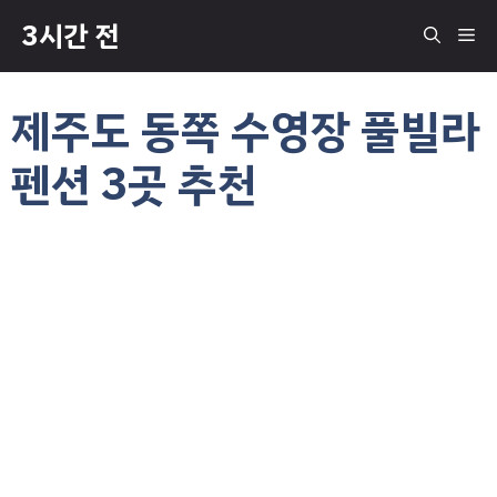
컨
3시간 전
메
텐
츠
로
뉴
제주도 동쪽 수영장 풀빌라
건
너
펜션 3곳 추천
뛰
기