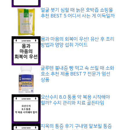
얼굴 붓기 심할 때 늙은 호박즙 쇼핑몰
추천 BEST 5 어디서 사는 게 이득일까
몸과 마음의 회복이 우선! 유산 후 조리
방법과 영양 섭취 가이드
글루텐 불내증 빵 먹고 속 쓰릴 때 소화
효소 추천 제품 BEST 7 전문가 엄선
상품
요산수치 8.0 통풍 약 복용 시작해야
할까? 수치 관리와 치료 골든타임
지옥의 통증 후기 구내염 알보칠 통증