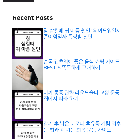
Recent Posts
침 삼킬때 귀 아픔 원인: 외이도염일까
중이염일까 증상별 진단
손목 건초염에 좋은 음식 쇼핑 가이드
BEST 5 똑똑하게 구매하기
어깨 통증 완화 라운드숄더 교정 운동
집에서 따라 하기
감기 후 남은 코로나 후유증 기침 멈추
는 법과 폐 기능 회복 운동 가이드