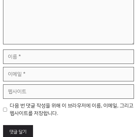
이
름
이
메
일
웹
사
이
다음 번 댓글 작성을 위해 이 브라우저에 이름, 이메일, 그리고
트
웹사이트를 저장합니다.