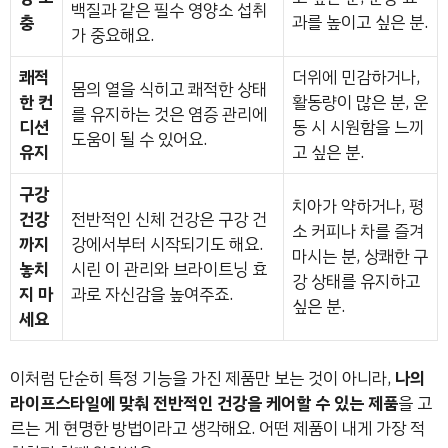
백질과 같은 필수 영양소 섭취
충
과를 높이고 싶은 분.
가 중요해요.
쾌적
더위에 민감하거나,
몸의 열을 식히고 쾌적한 상태
한 컨
활동량이 많은 분, 운
를 유지하는 것은 염증 관리에
디션
동 시 시원함을 느끼
도움이 될 수 있어요.
유지
고 싶은 분.
구강
치아가 약하거나, 평
건강
전반적인 신체 건강은 구강 건
소 커피나 차를 즐겨
까지
강에서부터 시작되기도 해요.
마시는 분, 상쾌한 구
놓치
시린 이 관리와 브라이트닝 효
강 상태를 유지하고
지 마
과로 자신감을 높여주죠.
싶은 분.
세요
이처럼 단순히 특정 기능을 가진 제품만 보는 것이 아니라,
나의
라이프스타일에 맞춰 전반적인 건강을 케어할 수 있는 제품
을 고
르는 게 현명한 방법이라고 생각해요. 어떤 제품이 내게 가장 적