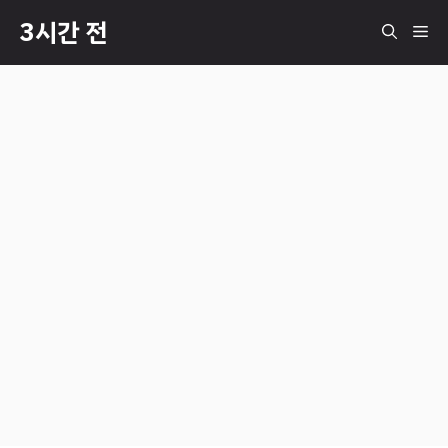
컨
3시간 전
메
텐
츠
로
뉴
건
너
뛰
기