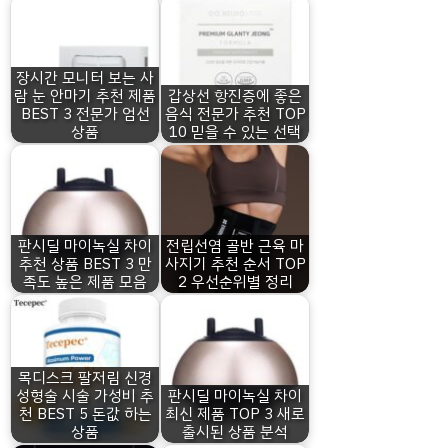
장시간 모니터 보는 사
람 눈 안마기 추천 제품
갑상선 항진증에 좋은
BEST 3 전문가 엄선
음식 전문가 추천 TOP
상품
10 믿을 수 있는 선택
판시딜 마이녹실 차이
전립선염 골반 근육 마
추천 상품 BEST 3 만
사지기 추천 순서 TOP
족도 높은 제품 모음
2 우선순위별 정리
목디스크 팔저림 신경
성형술 시술 가성비 추
판시딜 마이녹실 차이
천 BEST 5 돈값 하는
최신 제품 TOP 3 새로
상품
출시된 상품 분석