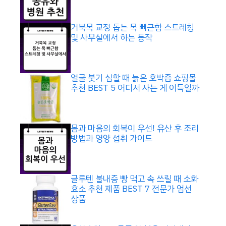
거북목 교정 돕는 목 뻐근함 스트레칭
및 사무실에서 하는 동작
얼굴 붓기 심할 때 늙은 호박즙 쇼핑몰
추천 BEST 5 어디서 사는 게 이득일까
몸과 마음의 회복이 우선! 유산 후 조리
방법과 영양 섭취 가이드
글루텐 불내증 빵 먹고 속 쓰릴 때 소화
효소 추천 제품 BEST 7 전문가 엄선
상품