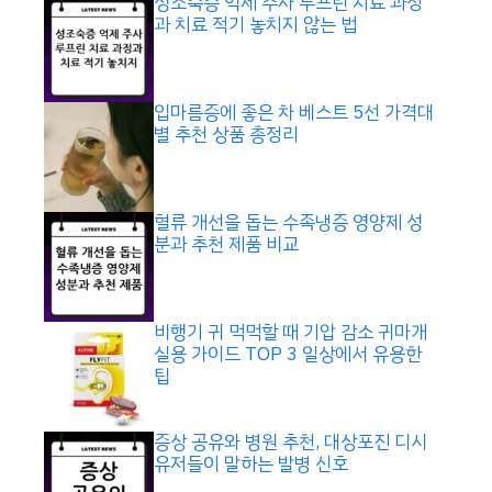
성조숙증 억제 주사 루프린 치료 과정
과 치료 적기 놓치지 않는 법
입마름증에 좋은 차 베스트 5선 가격대
별 추천 상품 총정리
혈류 개선을 돕는 수족냉증 영양제 성
분과 추천 제품 비교
비행기 귀 먹먹할 때 기압 감소 귀마개
실용 가이드 TOP 3 일상에서 유용한
팁
증상 공유와 병원 추천, 대상포진 디시
유저들이 말하는 발병 신호