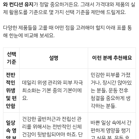
와 컨디션 유지
가 정말 중요하거든요. 그래서 가격대와 제품의 실
제 활용도를 기준으로 몇 가지 선택 기준을 제안해 드릴게요.
다양한 제품들을 고를 때 어떤 점을 고려해야 할지 아래 표를 통
해 한눈에 비교해 보세요.
선택
설명
이런 분께 추천해요
기준
전반
민감한 피부를 가졌
적인
데일리 위생 관리와 피부 자극
거나, 장시간 앉아있
위생
최소화는 기본 중의 기본이에
는 분들, 운동 전후
및 편
요.
청결을 중요하게 생
안함
각하는 분들.
건강한 골반저근과 전립선 관
일상
바쁜 일상 속에서 간
리를 위해서는 전반적인 신체
속 영
편하게 영양을 챙기
건강이 뒷받침되어야 하죠. 단
양 보
고 싶은 분, 운동 효