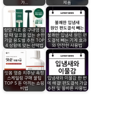
가…
제품
항암 치료 중 구내염 심
할 때 알코올 없는 순한
불쾌한 입냄새 원인 편
가글 용도별 추천 TOP
도결석 빼는 기계 효과
4 상황에 맞는 선택법
와 안전한 사용법
잇몸 염증 치주낭 측정
스케일링 구매 꿀팁
입냄새와 이물감 한 번
TOP 5 돈 아끼는 쇼핑
에 해결! 편도결석 가글
비법
추천 및 올바른 사용법