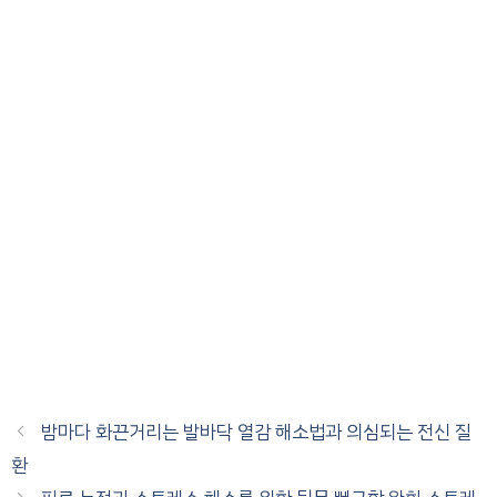
밤마다 화끈거리는 발바닥 열감 해소법과 의심되는 전신 질
환