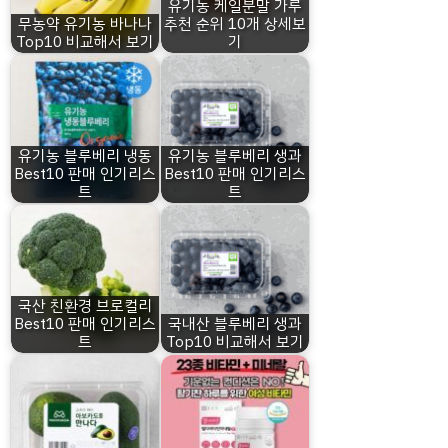
유기농 케일분말 가루
무농약 유기농 바나나
추천 순위 10개 상세보
Top10 비교해서 보기
기
유기농 블루베리 냉동
유기농 블루베리 생과
Best10 판매 인기리스
Best10 판매 인기리스
트
트
국산 친환경 브로컬리
Best10 판매 인기리스
국내산 블루베리 생과
트
Top10 비교해서 보기