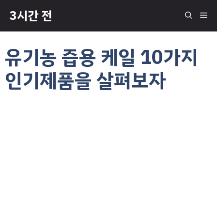
컨
3시간 전
메
텐
츠
로
뉴
유기농 즙용 케일 10가지
건
너
인기제품을 살펴보자
뛰
기