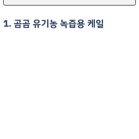
1. 곰곰 유기농 녹즙용 케일