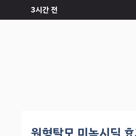
컨
3시간 전
텐
츠
로
건
너
뛰
기
원형탈모 미녹시딜 효과