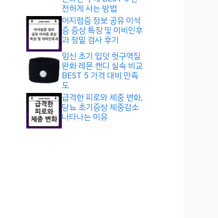
전하게 사는 방법
어지럼증 정보 공유 이석
증 증상 특징 및 이비인후
과 정밀 검사 후기
임신 초기 입덧 헛구역질
완화 레몬 캔디 실속 비교
BEST 5 가격 대비 만족
도
급격한 피로와 체중 변화,
당뇨 초기증상 체중감소
나타나는 이유