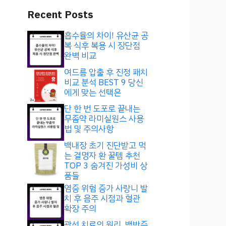
Recent Posts
흡수율의 차이! 유산균 공
복 식후 복용 시 장단점
완벽 비교
여드름 압출 후 진정 패치
비교 분석 BEST 9 당신
에게 맞는 선택은
단 한 번 도포로 끝내는
무좀약 라미실원스 사용
법 및 주의사항
백내장 초기 진단받고 먹
는 결명자 환 꿀템 추천
TOP 3 숨겨진 가성비 상
품들
염증 위험 증가 사랑니 발
치 후 음주 시점과 혈관
확장 주의
광선 치료의 원리, 백반증