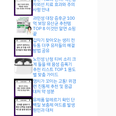
자외선 치료 효과와 주의
사항 안내
과민성 대장 증후군 100
억 보장 유산균 추천템
TOP 8 이것만 알면 쇼핑
끝
갑자기 찾아오는 생리 전
두통 더쿠 유저들의 해결
방법 공유
노인성 난청 티비 소리 크
게 들을 때 음성 증폭기
추천 리스트 TOP 1 용도
별 맞춤 가이드
명치가 꼬이는 고통! 위경
련 진통제 추천 및 응급
대처 약 성분
유제품 알레르기 확인 단
백질 보충제 여드름 발생
원인과 대처