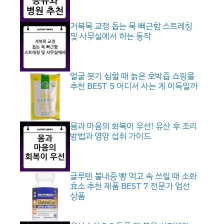
거북목 교정 돕는 목 뻐근함 스트레칭
및 사무실에서 하는 동작
얼굴 붓기 심할 때 늙은 호박즙 쇼핑몰
추천 BEST 5 어디서 사는 게 이득일까
몸과 마음의 회복이 우선! 유산 후 조리
방법과 영양 섭취 가이드
글루텐 불내증 빵 먹고 속 쓰릴 때 소화
효소 추천 제품 BEST 7 전문가 엄선
상품