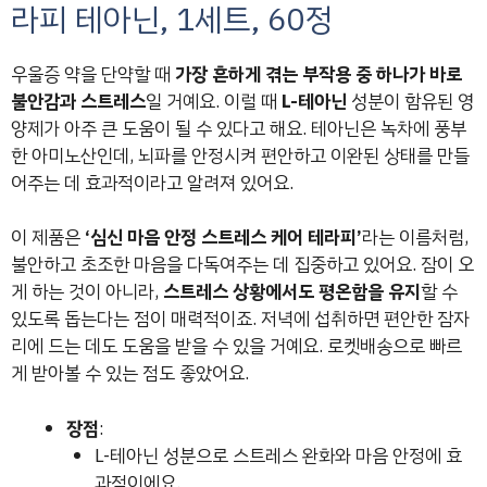
라피 테아닌, 1세트, 60정
우울증 약을 단약할 때
가장 흔하게 겪는 부작용 중 하나가 바로
불안감과 스트레스
일 거예요. 이럴 때
L-테아닌
성분이 함유된 영
양제가 아주 큰 도움이 될 수 있다고 해요. 테아닌은 녹차에 풍부
한 아미노산인데, 뇌파를 안정시켜 편안하고 이완된 상태를 만들
어주는 데 효과적이라고 알려져 있어요.
이 제품은
‘심신 마음 안정 스트레스 케어 테라피’
라는 이름처럼,
불안하고 초조한 마음을 다독여주는 데 집중하고 있어요. 잠이 오
게 하는 것이 아니라,
스트레스 상황에서도 평온함을 유지
할 수
있도록 돕는다는 점이 매력적이죠. 저녁에 섭취하면 편안한 잠자
리에 드는 데도 도움을 받을 수 있을 거예요. 로켓배송으로 빠르
게 받아볼 수 있는 점도 좋았어요.
장점
:
L-테아닌 성분으로 스트레스 완화와 마음 안정에 효
과적이에요.