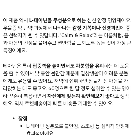
이 제품 역시
L-테아닌을 주성분
으로 하는 심신 안정 영양제예요.
우울증 약 단약 과정에서 나타나는
감정 기복이나 신경과민
에 좋
은 선택지가 될 수 있답니다. ‘Calm & Relax’라는 이름처럼, 몸
과 마음의 긴장을 풀어주고 편안함을 느끼도록 돕는 것이 가장 큰
특징이에요.
테아닌은 특히
집중력을 높이면서도 차분함을 유지
하는 데 도움
을 줄 수 있어서 낮 동안 불안감 때문에 일상생활이 어려운 분들
에게도 유용할 수 있어요. 저녁에 섭취하면 잠들기 전 마음을 가
라앉히는 데도 좋고요. 60정으로 한 달 정도 섭취할 수 있는 양이
라 꾸준히 복용하면서
자신에게 맞는지 확인해보기 좋다
고 생각
해요. 역시 로켓배송이라 빠른 배송을 기대할 수 있어요.
장점
:
L-테아닌 성분으로 불안감, 초조함 등 심리적 안정에
효과적이에요.