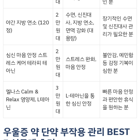
대
인 분
2
수면, 신진대
장기적인 수면
야간 지방 연소 (120
만
사, 지방 연소,
및 신진대사 관
정)
원
면역 강화 (대
리가 필요한 분
대
용량)
2
심신 마음 안정 스트
불안감, 예민함
만
스트레스 완화,
레스 케어 테라피 테
등 감정 기복이
원
마음 안정
아닌
심한 분
대
3
엘나스 Calm &
빠른 마음 안정
만
L-테아닌을 통
Relax 영양제, L테아
과 편안한 휴식
원
한 심신 안정
닌
을 원하는 분
대
우울증 약 단약 부작용 관리 BEST